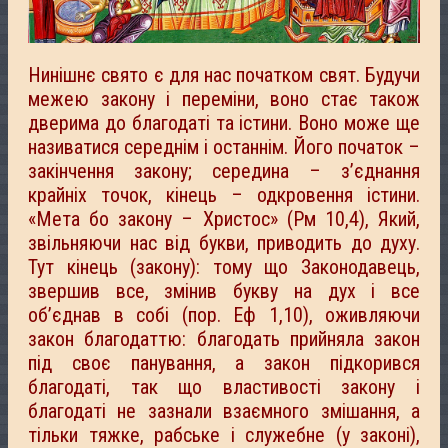
Нинішнє свято є для нас початком свят. Будучи
межею закону і переміни, воно стає також
дверима до благодаті та істини. Воно може ще
називатися середнім і останнім. Його початок –
закінчення закону; середина – з’єднання
крайніх точок, кінець – одкровення істини.
«Мета бо закону – Христос» (Рм 10,4), Який,
звільняючи нас від букви, приводить до духу.
Тут кінець (закону): тому що Законодавець,
звершив все, змінив букву на дух і все
об’єднав в собі (пор. Еф 1,10), оживляючи
закон благодаттю: благодать прийняла закон
під своє панування, а закон підкорився
благодаті, так що властивості закону і
благодаті не зазнали взаємного змішання, а
тільки тяжке, рабське і служебне (у законі),