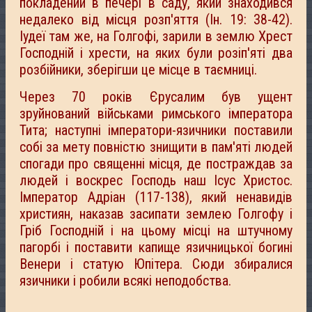
покладений в печері в саду, який знаходився
недалеко від місця розп'яття (Ін. 19: 38-42).
Іудеï там же, на Голгофі, зарили в землю Хрест
Господній і хрести, на яких були розіп'яті два
розбійники, зберігши це місце в таємниці.
Через 70 років Єрусалим був ущент
зруйнований військами римського імператора
Тита; наступні імператори-язичники поставили
собі за мету повністю знищити в пам'яті людей
спогади про священнi мiсця, де постраждав за
людей і воскрес Господь наш Ісус Христос.
Імператор Адріан (117-138), який ненавидів
християн, наказав засипати землею Голгофу і
Гріб Господній і на цьому місці на штучному
пагорбі i поставити капище язичницької богині
Венери і статую Юпітера. Сюди збиралися
язичники і робили всякі неподобства.