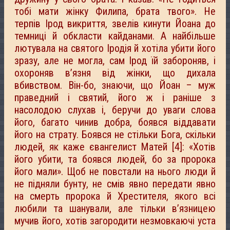
тобі мати жінку Филипа, брата твого». Не
терпів Ірод викриття, звелів кинути Йоана до
темниці й обкласти кайданами. А найбільше
лютувала на святого Іродія й хотіла убити його
зразу, але не могла, сам Ірод їй забороняв, і
охороняв в’язня від жінки, що дихала
вбивством. Він-бо, знаючи, що Йоан – муж
праведний і святий, його ж і раніше з
насолодою слухав і, беручи до уваги слова
його, багато чинив добра, боявся віддавати
його на страту. Боявся не стільки Бога, скільки
людей, як каже євангелист Матей [4]: «Хотів
його убити, та боявся людей, бо за пророка
його мали». Щоб не повстали на нього люди й
не підняли бунту, не смів явно передати явно
на смерть пророка й Хрестителя, якого всі
любили та шанували, але тільки в’язницею
мучив його, хотів загородити незмовкаючі уста