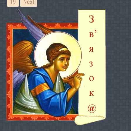
…
19
Next