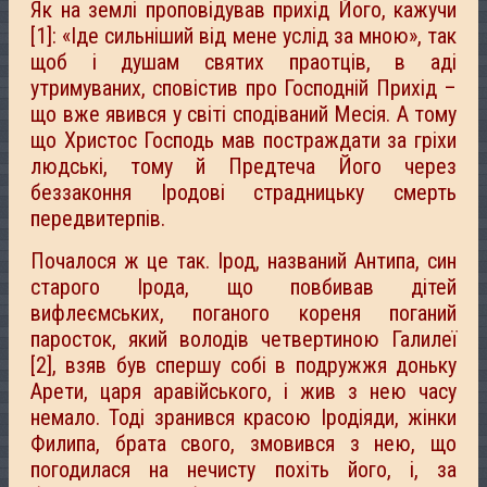
Як на землі проповідував прихід Його, кажучи
[1]: «Іде сильніший від мене услід за мною», так
щоб і душам святих праотців, в аді
утримуваних, сповістив про Господній Прихід –
що вже явився у світі сподіваний Месія. А тому
що Христос Господь мав постраждати за гріхи
людські, тому й Предтеча Його через
беззаконня Іродові страдницьку смерть
передвитерпів.
Почалося ж це так. Ірод, названий Антипа, син
старого Ірода, що повбивав дітей
вифлеємських, поганого кореня поганий
паросток, який володів четвертиною Галилеї
[2], взяв був спершу собі в подружжя доньку
Арети, царя аравійського, і жив з нею часу
немало. Тоді зранився красою Іродіяди, жінки
Филипа, брата свого, змовився з нею, що
погодилася на нечисту похіть його, і, за