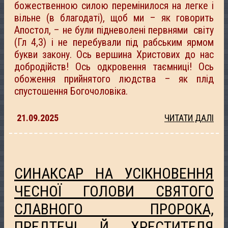
божественною силою перемінилося на легке і
вільне (в благодаті), щоб ми – як говорить
Апостол, – не були підневолені первнями світу
(Гл 4,3) і не перебували під рабським ярмом
букви закону. Ось вершина Христових до нас
добродійств! Ось одкровення таємниці! Ось
обоження прийнятого людства – як плід
спустошення Богочоловіка.
21.09.2025
ЧИТАТИ ДАЛІ
СИНАКСАР НА УСІКНОВЕННЯ
ЧЕСНОЇ ГОЛОВИ СВЯТОГО
СЛАВНОГО ПРОРОКА,
ПРЕДТЕЧІ Й ХРЕСТИТЕЛЯ