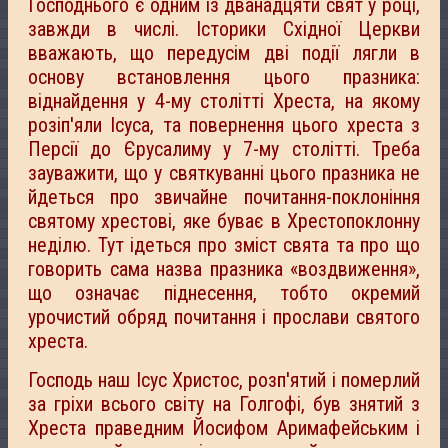
Господнього є одним із дванадцяти свят у році,
завжди в числі. Історики Східної Церкви
вважають, що передусім дві події лягли в
основу встановлення цього празника:
віднайдення у 4-му столітті Хреста, на якому
розіп'яли Ісуса, та повернення цього хреста з
Персії до Єрусалиму у 7-му столітті. Треба
зауважити, що у святкуванні цього празника не
йдеться про звичайне почитання-поклоніння
святому хрестові, яке буває в Хрестопоклонну
неділю. Тут ідеться про зміст свята та про що
говорить сама назва празника «воздвиження»,
що означає піднесення, тобто окремий
урочистий обряд почитання і прослави святого
хреста.
Господь наш Ісус Христос, розп'ятий і померлий
за гріхи всього світу на Голгофі, був знятий з
Хреста праведним Йосифом Аримафейським і