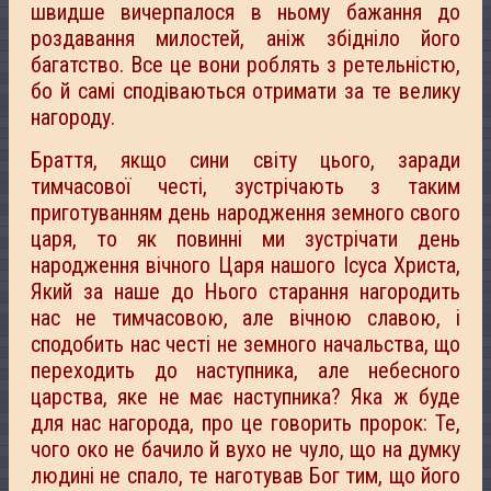
швидше вичерпалося в ньому бажання до
роздавання милостей, аніж збідніло його
багатство. Все це вони роблять з ретельністю,
бо й самі сподіваються отримати за те велику
нагороду.
Браття, якщо сини світу цього, заради
тимчасової честі, зустрічають з таким
приготуванням день народження земного свого
царя, то як повинні ми зустрічати день
народження вічного Царя нашого Ісуса Христа,
Який за наше до Нього старання нагородить
нас не тимчасовою, але вічною славою, і
сподобить нас честі не земного начальства, що
переходить до наступника, але небесного
царства, яке не має наступника? Яка ж буде
для нас нагорода, про це говорить пророк: Те,
чого око не бачило й вухо не чуло, що на думку
людині не спало, те наготував Бог тим, що його