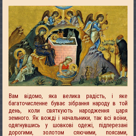
Вам відомо, яка велика радість, і яке
багаточисленне буває зібрання народу в той
день, коли святкують народження царя
земного. Як вожді і начальники, так всі воїни,
одягнувшись у шовкові одежі, підперезані
дорогими, золотом сяючими, поясами,