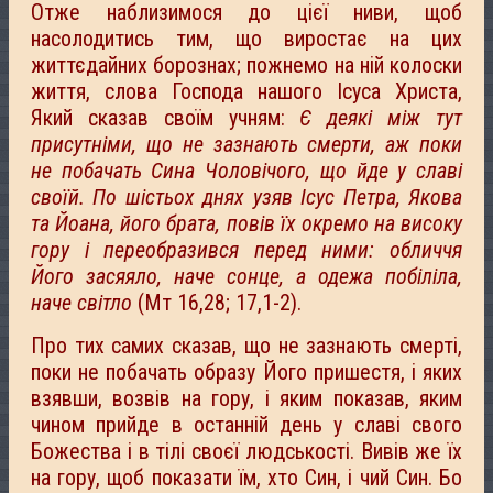
Отже наблизимося до цієї ниви, щоб
насолодитись тим, що виростає на цих
життєдайних борознах; пожнемо на ній колоски
життя, слова Господа нашого Ісуса Христа,
Який сказав своїм учням:
Є деякі між тут
присутніми, що не зазнають смерти, аж поки
не побачать Сина Чоловічого, що йде у славі
своїй. По шістьох днях узяв Ісус Петра, Якова
та Йоана, його брата, повів їх окремо на високу
гору і переобразився перед ними: обличчя
Його засяяло, наче сонце, а одежа побіліла,
наче світло
(Мт 16,28; 17,1-2).
Про тих самих сказав, що не зазнають смерті,
поки не побачать образу Його пришестя, і яких
взявши, возвів на гору, і яким показав, яким
чином прийде в останній день у славі свого
Божества і в тілі своєї людськості. Вивів же їх
на гору, щоб показати їм, хто Син, і чий Син. Бо