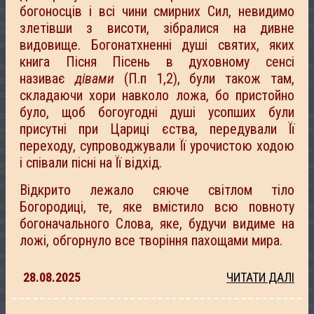
богоносців і всі чини смирних Сил, невидимо
злетівши з висоти, зібралися на дивне
видовище. Богонатхненні душі святих, яких
книга Пісня Пісень в духовному сенсі
називає
дівами
(П.п 1,2), були також там,
складаючи хори навколо ложа, бо пристойно
було, щоб богоугодні душі усопших були
присутні при Цариці єства, передували Її
переходу, супроводжували Її урочистою ходою
і співали пісні на Її відхід.
Відкрито лежало сяюче світлом тіло
Богородиці, те, яке вмістило всю повноту
богоначального Слова, яке, будучи видиме на
ложі, обгорнуло все творіння пахощами мира.
28.08.2025
ЧИТАТИ ДАЛІ