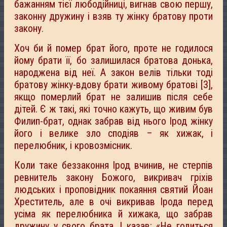
бажанням тієї любодійниці, вигнав свою першу,
законну дружину і взяв ту жінку братову проти
закону.
Хоч би й помер брат його, проте не годилося
йому брати її, бо залишилася братова донька,
народжена від неї. А закон велів тільки тоді
братову жінку-вдову брати живому братові [3],
якщо померлий брат не залишив після себе
дітей. Є ж такі, які точно кажуть, що живим був
Филип-брат, однак забрав від нього Ірод жінку
його і велике зло сподіяв – як хижак, і
перелюбник, і кровозмісник.
Коли таке беззаконня Ірод вчинив, не стерпів
ревнитель закону Божого, викривач гріхів
людських і проповідник покаяння святий Йоан
Хреститель, але в очі викривав Ірода перед
усіма як перелюбника й хижака, що забрав
дружину у свого брата. І казав: «Не годиться