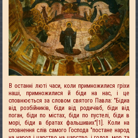
В останні люті часи, коли примножилися гріхи
наші, примножилися й біди на нас, і це
сповнюється за словом святого Павла: "Бідиа
від розбійників, біди від родичівб, біди від
поган, біди по містах, біди по пустелі, біди в
морі, біди в братах фальшивих"[1]. Коли на
сповнення слів самого Господа "постане народ
на народ і царство на царство, і голод, мор та