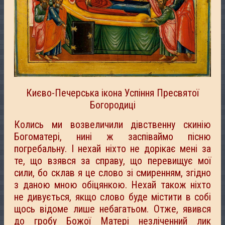
Києво-Печерська ікона Успіння Пресвятої
Богородиці
Колись ми возвеличили дівственну скинію
Богоматері, нині ж заспіваймо пісню
погребальну. І нехай ніхто не дорікає мені за
те, що взявся за справу, що перевищує мої
сили, бо склав я це слово зі смиренням, згідно
з даною мною обіцянкою. Нехай також ніхто
не дивується, якщо слово буде містити в собі
щось відоме лише небагатьом. Отже, явився
до гробу Божої Матері незліченний лик