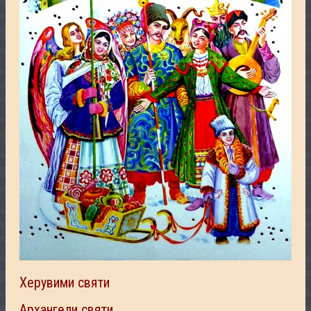
Херувими святи
Архангели святи