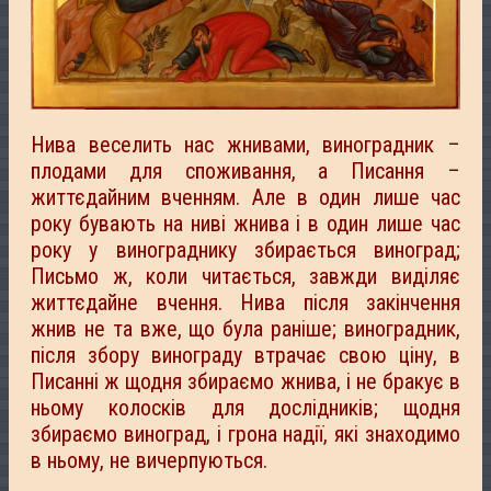
Нива веселить нас жнивами, виноградник –
плодами для споживання, а Писання –
життєдайним вченням. Але в один лише час
року бувають на ниві жнива і в один лише час
року у винограднику збирається виноград;
Письмо ж, коли читається, завжди виділяє
життєдайне вчення. Нива після закінчення
жнив не та вже, що була раніше; виноградник,
після збору винограду втрачає свою ціну, в
Писанні ж щодня збираємо жнива, і не бракує в
ньому колосків для дослідників; щодня
збираємо виноград, і грона надії, які знаходимо
в ньому, не вичерпуються.