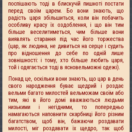
поспішають тоді в блискучій пишноті постати
перед своїм царем. Бо вони знають, що
радість царя збільшиться, коли він побачить
особливу красу їх оздоблення, і що він тим
більше веселитиметься, чим більше вони
виявлять старання під час його торжества
(цар, як людина, не дивиться на серце і судить
про відношення до себе по одній лише
зовнішності: і тому, хто більше любить царя,
той і одягається тоді в ясновельможні одежі).
Понад це, оскільки вони знають, що цар в день
свого народження буває щедрий і роздає
вельми багато милостей вельможам своїм або
тим, які в його домі вважаються людьми
низькими і негідними, то попередньо
намагаються наповнити скарбниці його різним
багатством, щоб він, бажаючи роздавати
милості, міг роздавати їх щедро, так щоб