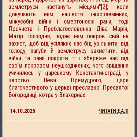
землетруси настануть місцями"[2]; коли
докучають нам нашестя іншоплемінних,
міжусобні війни і смертоносні рани, тоді
Пречиста і Преблагословенна Діва Марія,
Матір Господня, подає нам покров свій на
захист, щоб від усіляких нас бід увільнити, від
голоду, пагуби й землетрусу захистити, від
війни та рани покрити — і збереже нас під
своїм покровом неушкоджених, чого звіщання
учинилось у царському Константинограді, у
царство Лева Премудрого, царя
благочестивого у церкві преславної Пресвятої
Богородиці, котра у Влахернах.
14.10.2025
ЧИТАТИ ДАЛІ