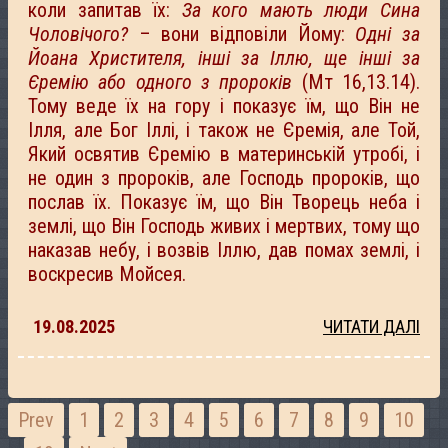
коли запитав їх:
За кого мають люди Сина
Чоловічого?
– вони відповіли Йому:
Одні за
Йоана Христителя, інші за Іллю, ще інші за
Єремію або одного з пророків
(Мт 16,13.14).
Тому веде їх на гору і показує їм, що Він не
Ілля, але Бог Іллі, і також не Єремія, але Той,
Який освятив Єремію в материнській утробі, і
не один з пророків, але Господь пророків, що
послав їх. Показує їм, що Він Творець неба і
землі, що Він Господь живих і мертвих, тому що
наказав небу, і возвів Іллю, дав помах землі, і
воскресив Мойсея.
19.08.2025
ЧИТАТИ ДАЛІ
Prev
1
2
3
4
5
6
7
8
9
10