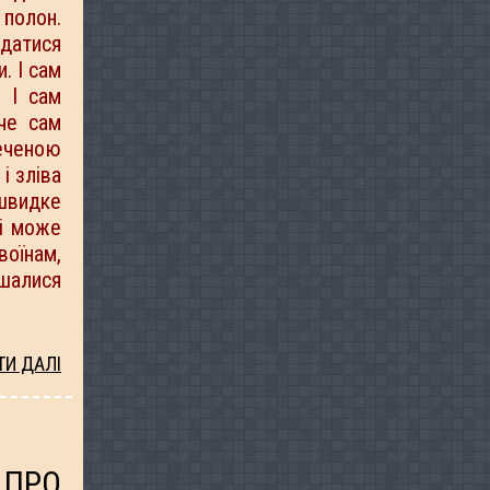
 полон.
датися
. І сам
. І сам
аче сам
печеною
і зліва
 швидке
ні може
оїнам,
ишалися
ТИ ДАЛІ
 ПРО