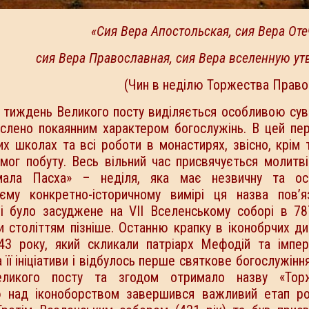
«
Сия Вера Апостольская, сия Вера Оте
сия Вера Православная, сия Вера вселенную ут
(Чин в неділю Торжества Право
ий тиждень Великого посту виділяється особливою су
еслено покаянним характером богослужінь. В цей пер
х школах та всі роботи в монастирях, звісно, крім т
мог побуту. Весь вільний час присвячується молитві
«мала Пасха» – неділя, яка має незвичну та ос
єму конкретно-історичному вимірі ця назва пов’я
і було засуджене на VII Вселенському соборі в 78
и століттям пізніше. Останню крапку в іконобрчих ди
43 року, який скликали патріарх Мефодій та імпер
 її ініціативи і відбулось перше святкове богослужіння
ликого посту та згодом отримало назву «Тор
ю над іконоборством завершився важливий етап ро