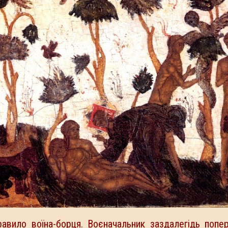
авило воїна-борця. Воєначальник заздалегідь попе