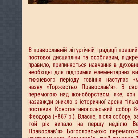
В православній літургічній традиції преш
постової дисципліни та особливим, підкр
правило, припиняється навчання в духовни
необхідні для підтримки елементарних ви
тижневого періоду говіння наступає 
назву «Торжество Православ’я». В сво
перемогою над іконоборством, яке, хоч 
назавжди зникло з історичної арени тільк
поставив Константинопольський собор 8
Феодора (+867 р.). Власне, після собору, за
той рік випало на першу неділю Ве
Православ’я». Богословською перемого