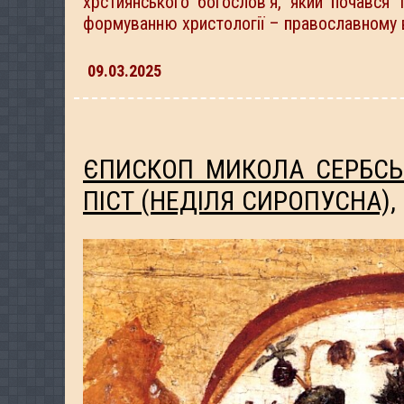
хрстиянського богослов’я, який почався
формуванню христології – православному 
09.03.2025
ЄПИСКОП МИКОЛА СЕРБСЬК
ПІСТ (НЕДІЛЯ СИРОПУСНА),