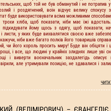
ятельських, щоб той не був обманутий і не потрапив у
злий і роздягнений, воїн відчує велику спокусу з
стат буде використовувати всіма можливими способами
і трохи хліба, щоб показати, ніби має їжі вдосталь
де підкидувати йому щось з одягу, щоб показати, н
ти і листи, у яких буде вихвалятися своєю вже забез
ажучи, ніби вже багато полків його товаришів справа 
ий, чи його король просить миру! Буде він обіцяти і
 гроші, і все, що людині у крайніх злиднях лише уві с
рощі і виверти воєначальник заздалегідь описує в
 вірили, але утримували позицію, не здавалися і зал
ЧИТА
ИЙ (ВЕЛІМІРОВИЧ) – ЄВАНГЕЛІЄ