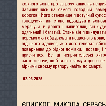
кожного воїна про загрозу капканів непри
Залишившись на самоті, голодний, замер
ворогові. Його становище підступний супо
голодуючи, він стане підкидувати воїнов
мерзнучи, в дранті і напівголий, він бу
одягнений і багатий. Стане він підкидува
перемогою і обдурювати нещасного воїна, к
від нього здалися, або його генерал вбит
повернення до рідної домівки, і посади, і
приснитися. Всі ці неприятельські хит
застерігаючи, щоб вони нічому з цього не
вірними своєму прапору навіть до смерті.
02.03.2025
ЄПИСКОП МИКОЛА СЕРБСЬК