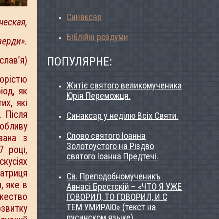
Синаксар
ческая,
Біблійні роздуми
верди»
.
ПОПУЛЯРНЕ:
слав’я)
ворістю
Житіє святого великомученика
іод, як
Юрія Переможця.
их, які
. Після
Синаксар у неділю Всіх Святи.
обливу
Слово святого Іоанна
зана з
Золотоустого на Різдво
7 році,
святого Іоанна Предтечі.
скусіях
атриця
Св. Преподобномученикъ
, яке в
Аѳанасі Брестскій – «ЧТО Я УЖЕ
жество
ГОВОРИЛ, ТО ГОВОРИЛ, И С
ТЕМ УМИРАЮ» (текст на
звитку
русинском языке).