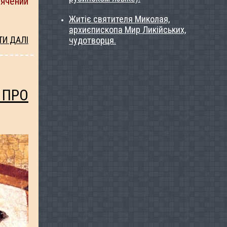
вячений
Житіє святителя Миколая,
архиєпископа Мир Ликійських,
ТИ ДАЛІ
чудотворця.
 ПРО