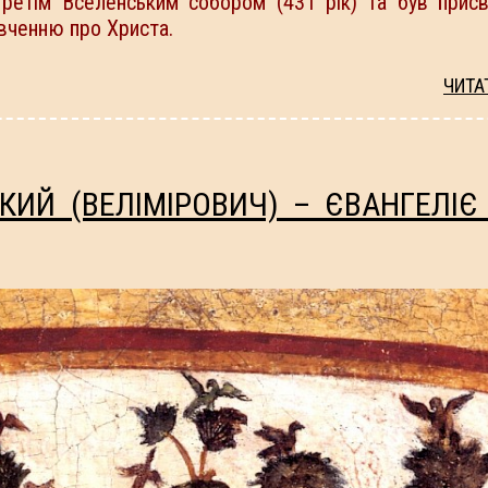
 Третім Вселенським собором (431 рік) та був прис
вченню про Христа.
ЧИТА
ИЙ (ВЕЛІМІРОВИЧ) – ЄВАНГЕЛІЄ