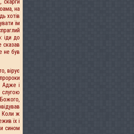
, скарги
оама, на
дь хотів
увати їм
спраглий
: іди до
е сказав
е не був
о, вірує
 пророки
. Адже і
і слугою
Божого,
овідував
. Коли ж
жив їх і
ки сином