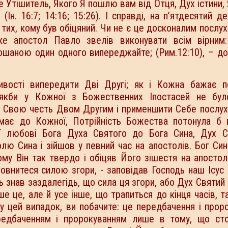
 Утішитель, Якого Я пошлю вам від Отця, Дух істини, 
Ін. 16:7; 14:16; 15:26). І справді, на п’ятдесятий де
 тих, кому був обіцяний. Чи не є це досконалим послу
ке апостол Павло звелів виконувати всім вірним:
пошаною один одного випереджайте; (Рим.12:10), – д
ивості випередити Дві Другі; як і Кожна бажає п
якби у Кожної з Божественних Іпостасей не бул
и Свою честь Двом Другим і применшити Себе послух
має до Кожної, Потрійність Божества потонула б в
ої любові Бога Духа Святого до Бога Сина, Дух С
ю Сина і зійшов у певний час на апостолів. Бог Си
му Він так твердо і обіцяв Його зішестя на апостол
повнитеся силою згори, - заповідав Господь наш Ісус
ь знав заздалегідь, що сила ця згори, або Дух Святий 
е це, але й усе інше, що трапиться до кінця часів, та
у цей випадок, ви побачите: це передбачення і прор
редбаченням і пророкуванням лише в тому, що сто