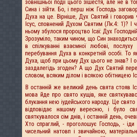
зовнішньої події цього зішестя, але не в 
Сина і зійти. Бо, і перш ніж Господь загов
Духа на це. Вірніше, Дух Святий і говорив 
Ісус, сповнений Духом Святим (Лк.4: 1)? І 
ньому збулося пророцтво Ісаї: Дух Господні
Зрозуміло, таким чином, що Син знаходиться
в спілкуванні взаємної любові, послуху
перебування Духа в конкретній особі. То 
Духа, щоб при цьому Дух цього не знав? І о
заздалегідь згоден? А що Дух Святий переб
словом, всяким ділом і всякою обітницею І
В останній же великий день свята стояв Ісу
мова йде про свято кущів, яке святкувавс
блукання нею іудейського народу. Це свято 
відповідає нашому вересню, і було свя
святкувалося сім днів, і останній день, оч
Хто спраглий, - проголошує Господь, - ід
чисельний натовп і звичайною, матеріаль