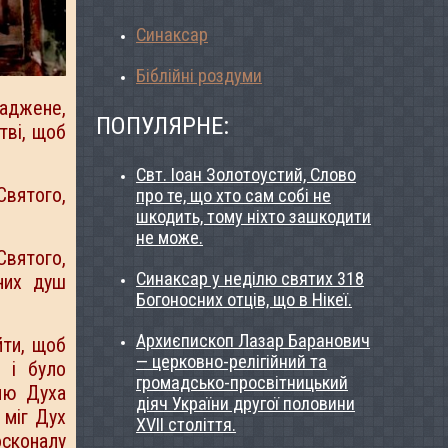
Синаксар
Біблійні роздуми
саджене,
ПОПУЛЯРНЕ:
тві, щоб
Свт. Іоан Золотоустий, Слово
Святого,
про те, що хто сам собі не
шкодить, тому ніхто зашкодити
не може.
Святого,
Синаксар у неділю святих 318
них душ
Богоносних отців, що в Нікеї.
Архиєпископ Лазар Баранович
йти, щоб
— церковно-релігійний та
 і було
громадсько-просвітницький
млю Духа
діяч України другої половини
 міг Дух
ХVІІ століття.
осконалу