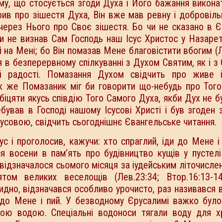
тому, що стосується згоди Духа і Його бажання викон
орив про зішестя Духа, Він вже мав ревну і добровіль
через Нього про Своє зішестя. Бо чи не сказано в Єв
чи не визнав Сам Господь наш Ісус Христос у Назарет
й на Мені; бо Він помазав Мене благовістити вбогим (Л
 в безперервному спілкуванні з Духом Святим, як і з 
 і радості. Помазання Духом свідчить про живе і
як же Помазаник міг би говорити що-небудь про Тог
біцяти якусь співдію Того Самого Духа, якби Дух не б
ував в Господі нашому Ісусові Христі і був згоден 
сусовою, свідчить сьогоднішнє Євангельське читання.
с і проголосив, кажучи: хто спраглий, іди до Мене і 
я восени в пам’ять про будівництво кущів у пустелі
відзначалося сьомого місяця за іудейським літочисле
том великих веселощів (Лев.23:34; Втор.16:13-14
евидно, відзначався особливо урочисто, раз називався 
и до Мене і пий. У безводному Єрусалимі важко було
ною водою. Спеціальні водоноси тягали воду для 