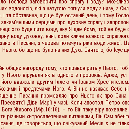
о Господа заговорити про спрагу і воду? Можливо
х водоносів, які з натугою тягнули воду з низу, з Сил
 і та обставина, що це був останній день, і тому Госпо
закам’янілими серцями про духовну спрагу і запропон
янці: хто буде пити воду, яку Я дам йому, той не буде 
орну воду духовну, нині, коли кличе всякого спраглого
азано в Писанні, з черева потечуть ріки води живої. Ц
в Нього: бо ще не було на них Духа Святого, бо Ісус щ
н обіцяє нагороду тому, хто правовірить у Нього, тобт
б у Нього вірували як в одного з пророків. Адже, усі
б його вважали другим Іллею чи Іоаном Хрестителем
 Божими і предтечами Його. А Він не називає Себе н
вященне Писання промовляє про Нього як про Сина 
 Пресвятої Діви Марії у часі. Коли апостол Петро сп
н Бога Живого (Мф.16:16), – то Він таку віру похвалив
ти різними хитросплетеними питаннями, Він Сам збенте
ання, де говориться, що очікуваний Месія є не тіль