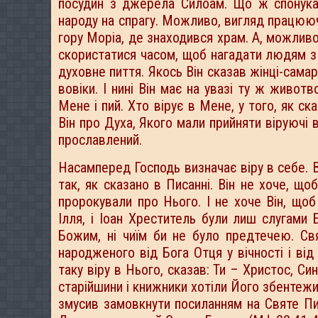
посудин з джерела Силоам. Що ж спонукал
народу на спрагу. Можливо, вигляд працюючи
гору Моріа, де знаходився храм. А, можливо,
скористатися часом, щоб нагадати людям з 
духовне пиття. Якось Він сказав жінці-самар
вовіки. І нині Він має на увазі ту ж животв
Мене і пий. Хто вірує в Мене, у того, як ск
Він про Духа, Якого мали прийняти віруючі 
прославлений.
Насамперед Господь визначає віру в себе. Ві
так, як сказано в Писанні. Він не хоче, що
пророкували про Нього. І не хоче Він, що
Ілля, і Іоан Хреститель були лиш слугами
Божим, ні чиїм би не було предтечею. С
народженого від Бога Отця у вічності і від
таку віру в Нього, сказав: Ти – Христос, Си
старійшини і книжники хотіли Його збентежи
змусив замовкнути посиланням на Святе Пис