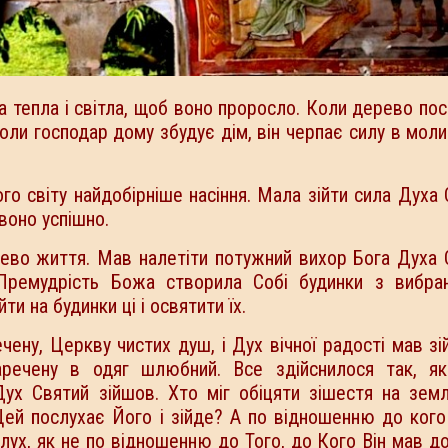
ила тепла і світла, щоб воно проросло. Коли дерево по
Коли господар дому збудує дім, він черпає силу в моли
ого світу найдобірніше насіння. Мала зійти сила Духа 
 воно успішно.
рево життя. Мав налетіти потужний вихор Бога Духа 
Премудрість Божа створила Собі будинки з вибра
ти на будинки ці і освятити їх.
ну, Церкву чистих душ, і Дух вічної радості мав зі
речену в одяг шлюбний. Все здійснилося так, як
 Дух Святий зійшов. Хто міг обіцяти зішестя на зе
Цей послухає Його і зійде? А по відношенню до кого
лух, як не по відношенню до Того, до Кого Він мав д