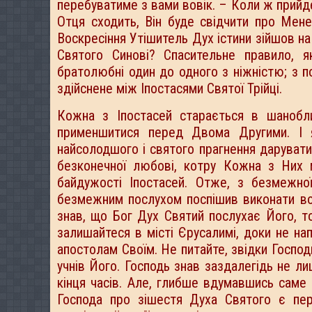
перебуватиме з вами вовік. – Коли ж прийде
Отця сходить, Він буде свідчити про Мене (
Воскресіння Утішитель Дух істини зійшов на
Святого Синові? Спасительне правило, я
братолюбні один до одного з ніжністю; з 
здійснене між Іпостасями Святої Трійці.
Кожна з Іпостасей старається в шанобл
применшитися перед Двома Другими. І 
найсолодшого і святого прагнення даруват
безконечної любові, котру Кожна з Них 
байдужості Іпостасей. Отже, з безмежн
безмежним послухом поспішив виконати вол
знав, що Бог Дух Святий послухає Його, то
залишайтеся в місті Єрусалимі, доки не на
апостолам Своїм. Не питайте, звідки Господ
учнів Його. Господь знав заздалегідь не лиш
кінця часів. Але, глибше вдумавшись саме 
Господа про зішестя Духа Святого є пе