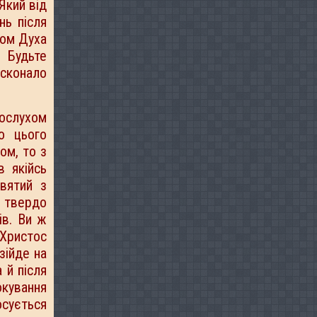
Який від
нь після
хом Духа
 Будьте
осконало
ослухом
о цього
ом, то з
 якійсь
вятий з
н твердо
ів. Ви ж
 Христос
зійде на
 й після
окування
сується