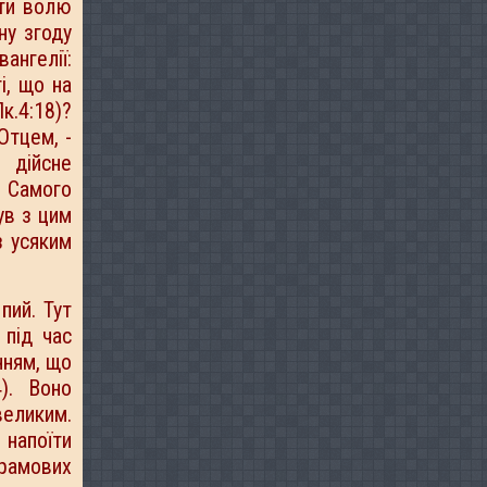
ати волю
ну згоду
ангелії:
і, що на
к.4:18)?
Отцем, -
 дійсне
о Самого
ув з цим
з усяким
пий. Тут
 під час
нням, що
). Воно
великим.
 напоїти
храмових