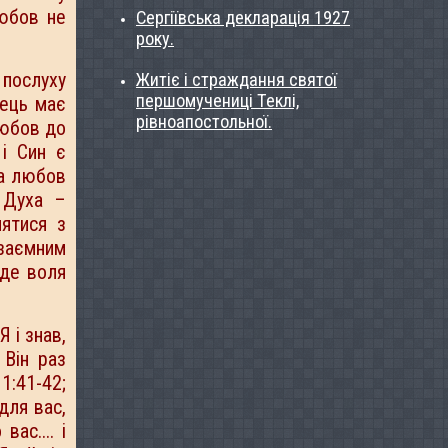
юбов не
Сергіївська декларація 1927
року.
 послуху
Житіє і страждання святої
першомучениці Теклі,
тець має
рівноапостольної.
любов до
і Син є
ла любов
 Духа –
ятися з
заємним
уде воля
 і знав,
 Він раз
1:41-42;
для вас,
ас.... і