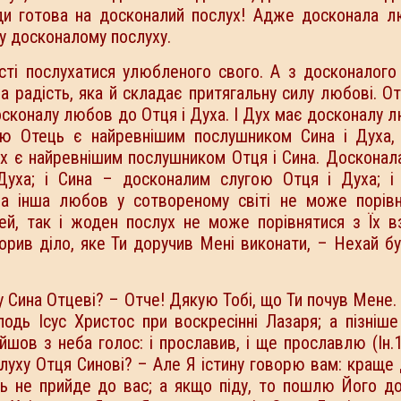
и готова на досконалий послух! Адже досконала л
у досконалому послуху.
сті послухатися улюбленого свого. А з досконалого
ла радість, яка й складає притягальну силу любові. О
осконалу любов до Отця і Духа. І Дух має досконалу 
ю Отець є найревнішим послушником Сина і Духа, 
ух є найревнішим послушником Отця і Сина. Доскона
Духа; і Сина – досконалим слугою Отця і Духа; і
а інша любов у сотвореному світі не може порівн
й, так і жоден послух не може порівнятися з Їх в
орив діло, яке Ти доручив Мені виконати, – Нехай б
 Сина Отцеві? – Отче! Дякую Тобі, що Ти почув Мене. Я
дь Ісус Христос при воскресінні Лазаря; а пізніше
ийшов з неба голос: і прославив, і ще прославлю (Ін.1
луху Отця Синові? – Але Я істину говорю вам: краще 
ь не прийде до вас; а якщо піду, то пошлю Його до в