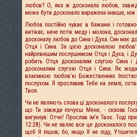
любов? О, яка ж досконала любов, завжд
може бути досконало виражена інакше, ніж 
Любов постійно чуває в бажанні і готовно
витікає, наче потік меду і молока, доскона
досконалу любов до Сина і Духа. Син має д
Отця і Сина. За цією досконалою любов’
найревнішим послушником Отця і Духа, і Д
робить Отця досконалим слугою Сина і 
досконалим слугою Отця і Сина. Як жодн
взаємною любов’ю Божественних Іпостасе
послухом. Я прославив Тебе на землі, сотв
Твоя.
Чи не являють слова ці досконалого послуху
що Ти завжди почуєш Мене, - сказав Госпо
вигукнув: Отче! Прослав ім’я Твоє. Тоді пр
12:28). Чи не являє все це досконалого пос
щоб Я пішов; бо, якщо Я не піду, Утішител