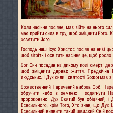
Коли насіння посіяне, має зійти на нього с
має прийти сила вітру, щоб зміцнити його. 
освятити його.
Господь наш Ісус Христос посіяв на ниві ць
щоб зігріти і освітити насіння це, щоб росло
Бог Син посадив на дикому полі смерті де
щоб зміцнити дерево життя. Предвічна 
людських. І Дух сили і святості Божої мав зій
Божественний Наречений вибрав Собі Нарече
обручити небо з землею і зодягнути На
пророковано. Дух Святий був обіцяний, і
Всесильного, крім Того, Хто знав, що Дух 
Всесильний виявити такий швидкий Свій пос