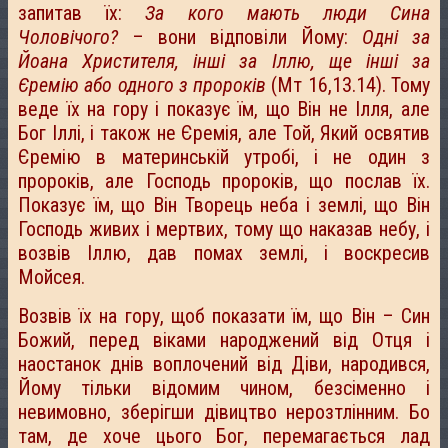
запитав їх:
За кого мають люди Сина
Чоловічого?
– вони відповіли Йому:
Одні за
Йоана Христителя, інші за Іллю, ще інші за
Єремію або одного з пророків
(Мт 16,13.14). Тому
веде їх на гору і показує їм, що Він не Ілля, але
Бог Іллі, і також не Єремія, але Той, Який освятив
Єремію в материнській утробі, і не один з
пророків, але Господь пророків, що послав їх.
Показує їм, що Він Творець неба і землі, що Він
Господь живих і мертвих, тому що наказав небу, і
возвів Іллю, дав помах землі, і воскресив
Мойсея.
Возвів їх на гору, щоб показати їм, що Він – Син
Божий, перед віками народжений від Отця і
наостанок днів воплочений від Діви, народився,
Йому тільки відомим чином, безсіменно і
невимовно, зберігши дівицтво нерозтлінним. Бо
там, де хоче цього Бог, перемагається лад