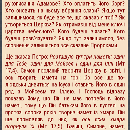
рукописання Адамове? Хто оплатить його борг?
Хто оновить на ньому вбрання слави? Якщо тут
залишимося, як буде все те, що сказав я тобі? Як
утвориться Церква? Як отримаєш від мене ключі
царства небесного? Кого будеш в’язати? Кого
будеш розв’язувати? Якщо тут залишимося, без
сповнення залишиться все сказане Пророками.
Ще сказав Петро:
Розташую тут три намети: один
для Тебе, один для Мойсея і один для Іллі
(Мт
17,4). Симон посланий творити Церкву в світі, і
ось творить намети на горі; бо все ще по-
людськи дивиться на Ісуса і ставить Його в один
ряд з Мойсеєм та Іллею. І Господь відразу
показав йому, що Він не має потреби в його
наметі, тому що Він батькам його в пустелі на
протязі сорока років творив намет із хмари. Він
ще промовляв до них, як
ось ясна хмара
огорнула їх
(Мт 17,5). Бачиш, Симоне, намет,