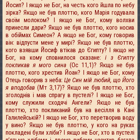
Йосип? І якщо не Бог, на честь кого йшла по небу
зірка? Якщо не був плоттю, кого Марія годувала
своїм молоком? І якщо не Бог, кому волхви
принесли дари? Якщо не був плоттю, кого носив
в обіймах Симеон? А якщо не Бог, кому говорив
він: відпусти мене у мирі? Якщо не був плоттю,
кого взявши Йосиф втікав до Єгипту? І якщо не
Бог, на кому сповнилося сказане:
і з Єгипту
покликав я мого сина
(Ос 11,1)? Якщо не був
плоттю, кого хрестив Йоан? І якщо не Бог, кому
Отець говорив з неба:
Це Син мій любий, що Його
я вподобав
(Мт 3,17)? Якщо не був плоттю, хто
зголоднів і мав спрагу в пустелі? І якщо не Бог,
кому служили сходячі Ангели? Якщо не був
плоттю, хто покликаний був на весілля в Кані
Галилейській? І якщо не Бог, хто перетворив воду
у вино? Якщо не був плоттю, у кого на руках
покладені були хліби? І якщо не Бог, хто в пустелі