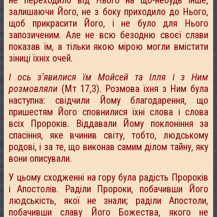
не переходило від Нього на що-небудь інше,
залишаючи Його, не з боку приходило до Нього,
щоб прикрасити Його, і не було для Нього
запозиченим. Але не всю безодню своєї слави
показав їм, а тільки якою мірою могли вмістити
зіниці їхніх очей.
І ось з’явилися їм Мойсей та Ілля і з Ним
розмовляли
(Мт 17,3). Розмова їхня з Ним була
наступна: свідчили Йому благодарення, що
пришестям Його сповнилися їхні слова і слова
всіх Пророків. Віддавали Йому поклоніння за
спасіння, яке вчинив світу, тобто, людському
родові, і за те, що виконав самим ділом тайну, яку
вони описували.
У цьому сходженні на гору була радість Пророків
і Апостолів. Раділи Пророки, побачивши Його
людськість, якої не знали; раділи Апостоли,
побачивши славу Його Божества, якого не