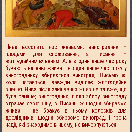
Нива веселить нас жнивами, виноградник –
плодами для споживання, а Писання –
життєдайним вченням. Але в один лише час року
бувають на ниві жнива і в один лише час року у
винограднику збирається виноград; Письмо ж,
коли читається, завжди виділяє життєдайне
вчення. Нива після закінчення жнив не та вже, що
була раніше; виноградник, після збору винограду
втрачає свою ціну, в Писанні ж щодня збираємо
жнива, і не бракує в ньому колосків для
дослідників; щодня збираємо виноград, і грона
надії, які знаходимо в ньому, не вичерпуються.