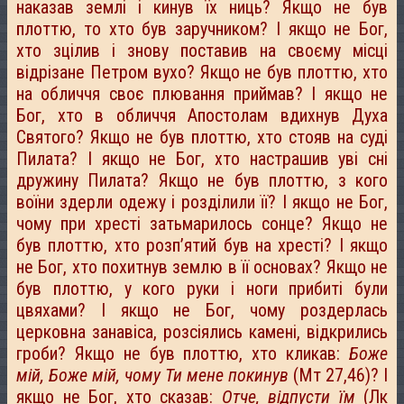
наказав землі і кинув їх ниць? Якщо не був
плоттю, то хто був заручником? І якщо не Бог,
хто зцілив і знову поставив на своєму місці
відрізане Петром вухо? Якщо не був плоттю, хто
на обличчя своє плювання приймав? І якщо не
Бог, хто в обличчя Апостолам вдихнув Духа
Святого? Якщо не був плоттю, хто стояв на суді
Пилата? І якщо не Бог, хто настрашив уві сні
дружину Пилата? Якщо не був плоттю, з кого
воїни здерли одежу і розділили її? І якщо не Бог,
чому при хресті затьмарилось сонце? Якщо не
був плоттю, хто розп’ятий був на хресті? І якщо
не Бог, хто похитнув землю в її основах? Якщо не
був плоттю, у кого руки і ноги прибиті були
цвяхами? І якщо не Бог, чому роздерлась
церковна занавіса, розсіялись камені, відкрились
гроби? Якщо не був плоттю, хто кликав:
Боже
мій, Боже мій, чому Ти мене покинув
(Мт 27,46)? І
якщо не Бог, хто сказав:
Отче, відпусти їм
(Лк