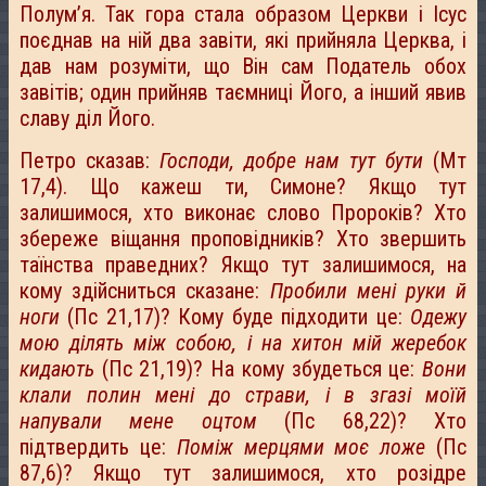
Полум’я. Так гора стала образом Церкви і Ісус
поєднав на ній два завіти, які прийняла Церква, і
дав нам розуміти, що Він сам Податель обох
завітів; один прийняв таємниці Його, а інший явив
славу діл Його.
Петро сказав:
Господи, добре нам тут бути
(Мт
17,4). Що кажеш ти, Симоне? Якщо тут
залишимося, хто виконає слово Пророків? Хто
збереже віщання проповідників? Хто звершить
таїнства праведних? Якщо тут залишимося, на
кому здійсниться сказане:
Пробили мені руки й
ноги
(Пс 21,17)? Кому буде підходити це:
Одежу
мою ділять між собою, і на хитон мій жеребок
кидають
(Пс 21,19)? На кому збудеться це:
Вони
клали полин мені до страви, і в згазі моїй
напували мене оцтом
(Пс 68,22)? Хто
підтвердить це:
Поміж мерцями моє ложе
(Пс
87,6)? Якщо тут залишимося, хто розідре