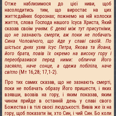
Отже наблизимося до цієї ниви, щоб
насолодитись тим, що виростає на цих
життєдайних борознах; пожнемо на ній колоски
життя, слова Господа нашого Ісуса Христа, Який
сказав своїм учням:
Є деякі між тут присутніми,
що не зазнають смерти, аж поки не побачать
Сина Чоловічого, що йде у славі своїй. По
шістьох днях узяв Ісус Петра, Якова та Йоана,
його брата, повів їх окремо на високу гору і
переобразився перед ними: обличчя Його
засяяло, наче сонце, а одежа побіліла, наче
світло
(Мт 16,28; 17,1-2).
Про тих самих сказав, що не зазнають смерті,
поки не побачать образу Його пришестя, і яких
взявши, возвів на гору, і яким показав, яким
чином прийде в останній день у славі свого
Божества і в тілі своєї людськості. Вивів же їх на
гору, щоб показати їм, хто Син, і чий Син. Бо коли