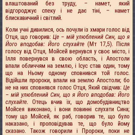
влаштований без труду, – намет, який
відгороджує спеку і не дає тіні, – намет
блискавичний і світлий.
Коли учні дивилися, ось почули із хмари голос від
Отця, що говорив:
Це – мій улюблений Син, що я
Його вподобав: Його слухайте
(Мт 17,5). Після
голосу від Отця, Мойсей вернувся у своє місто, і
Ілля повернувся в свою область, і Апостоли
впали обличчям на землю, і Ісус став один, тому
що на Ньому одному сповнився той голос.
Відійшли пророки, впали на землю Апостоли; бо
не на них сповнявся голос Отця, Який свідчив:
Це
– мій улюблений Син, що я Його вподобав: Його
слухайте.
Отець вчив їх, що домобудівництво
Мойсея виконано, і вони повинні слухати Сина;
тому що Мойсей, як раб, говорив те, що було
наказано, і проповідував те, що було йому
сказано. Також говорили і Пророки, поки не