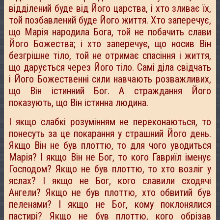
відділений буде від Його царства, і хто зливає їх,
той позбавлений буде Його життя. Хто заперечує,
що Марія народила Бога, той не побачить слави
Його Божества; і хто заперечує, що носив Він
безгрішне тіло, той не отримає спасіння і життя,
що дарується через Його тіло. Самі діла свідчать
і Його Божественні сили навчають розважливих,
що Він істинний Бог. А страждання Його
показують, що Він істинна людина.
І якщо слабкі розумінням не переконаються, то
понесуть за це покарання у страшний Його день.
Якщо Він не був плоттю, то для чого уводиться
Марія? І якщо Він не Бог, то кого Гавриїл іменує
Господом? Якщо не був плоттю, то хто возліг у
яслах? І якщо не Бог, кого славили сходячі
Ангели? Якщо не був плоттю, хто обвитий був
пеленами? І якщо не Бог, кому поклонялися
пастирі? Якщо не був плоттю, кого обрізав