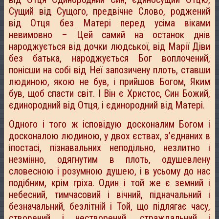
Сущий від Сущого, предвічне Слово, роджений
від Отця без Матері перед усіма віками
невимовно – Цей самий на останок днів
народжується від дочки людської, від Марії Діви
без батька, народжується Бог воплочений,
понісши на собі від Неї запозичену плоть, ставши
людиною, якою не був, і прийшов Богом, Яким
був, щоб спасти світ. І Він є Христос, Син Божий,
єдинородний від Отця, і єдинородний від Матері.
Одного і того ж ісповідую досконалим Богом і
досконалою людиною, у двох єствах, з’єднаних в
іпостасі, пізнавальних неподільно, незлитно і
незмінно, одягнутим в плоть, одушевлену
словесною і розумною душею, і в усьому до нас
подібним, крім гріха. Один і той же є земний і
небесний, тимчасовий і вічний, підначальний і
безначальний, безлітній і Той, що підлягає часу,
створений і нестворений, страждальний і