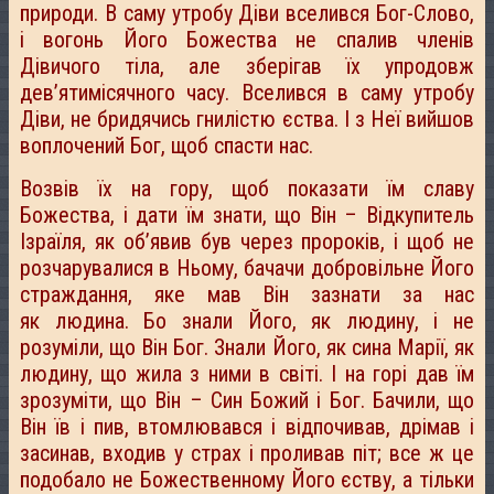
природи. В саму утробу Діви вселився Бог-Слово,
і вогонь Його Божества не спалив членів
Дівичого тіла, але зберігав їх упродовж
дев’ятимісячного часу. Вселився в саму утробу
Діви, не бридячись гнилістю єства. І з Неї вийшов
воплочений Бог, щоб спасти нас.
Возвів їх на гору, щоб показати їм славу
Божества, і дати їм знати, що Він – Відкупитель
Ізраїля, як об’явив був через пророків, і щоб не
розчарувалися в Ньому, бачачи добровільне Його
страждання, яке мав Він зазнати за нас
як людина. Бо знали Його, як людину, і не
розуміли, що Він Бог. Знали Його, як сина Марії, як
людину, що жила з ними в світі. І на горі дав їм
зрозуміти, що Він – Син Божий і Бог. Бачили, що
Він їв і пив, втомлювався і відпочивав, дрімав і
засинав, входив у страх і проливав піт; все ж це
подобало не Божественному Його єству, а тільки