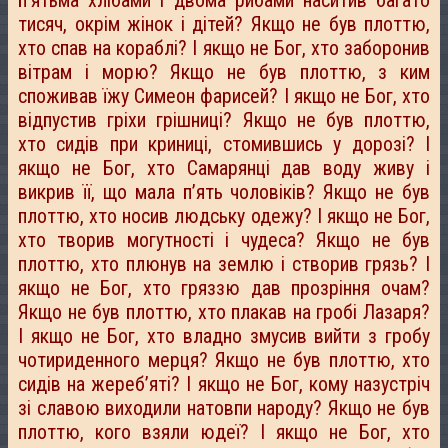
п’ятьма хлібами і двома рибами наситив багато
тисяч, окрім жінок і дітей? Якщо не був плоттю,
хто спав на кораблі? І якщо не Бог, хто заборонив
вітрам і морю? Якщо не був плоттю, з ким
споживав їжу Симеон фарисей? І якщо не Бог, хто
відпустив гріхи грішниці? Якщо не був плоттю,
хто сидів при криниці, стомившись у дорозі? І
якщо не Бог, хто Самарянці дав воду живу і
викрив її, що мала п’ять чоловіків? Якщо не був
плоттю, хто носив людську одежу? І якщо не Бог,
хто творив могутності і чудеса? Якщо не був
плоттю, хто плюнув на землю і створив грязь? І
якщо не Бог, хто гряззю дав прозріння очам?
Якщо не був плоттю, хто плакав на гробі Лазаря?
І якщо не Бог, хто владно змусив вийти з гробу
чотириденного мерця? Якщо не був плоттю, хто
сидів на жереб’яті? І якщо не Бог, кому назустріч
зі славою виходили натовпи народу? Якщо не був
плоттю, кого взяли юдеї? І якщо не Бог, хто