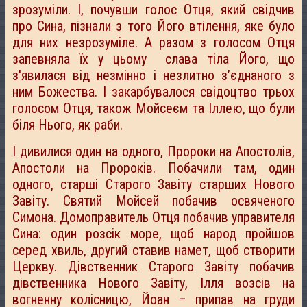
зрозуміли. І, почувши голос Отця, який свідчив
про Сина, пізнали з того Його втілення, яке було
для них незрозуміле. А разом з голосом Отця
запевняла їх у цьому слава тіла Його, що
з'явилася від незмінно і незлитно з’єднаного з
ним Божества. І закарбувалося свідоцтво трьох
голосом Отця, також Мойсеєм та Іллею, що були
біля Нього, як раби.
І дивилися один на одного, Пророки на Апостолів,
Апостоли на Пророків. Побачили там, один
одного, старші Старого Завіту старших Нового
Завіту. Святий Мойсей побачив освяченого
Симона. Домоправитель Отця побачив управителя
Сина: один розсік море, щоб народ пройшов
серед хвиль, другий ставив намет, щоб створити
Церкву. Дівственник Старого Завіту побачив
дівственника Нового Завіту, Ілля возсів на
вогненну колісницю, Йоан – припав на груди