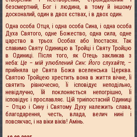
безсмертний, Бог і людина, в тому й іншому
досконалий, один в двох єствах, і в двох один.
Одна особа Отця, і одна особа Сина, і одна особа
Духа Святого, одне Божество, одна сила, одне
царство в трьох Особах або Іпостасях. Так
славимо Святу Одиницю в Тройці і Святу Тройцю
в Одиниці. Після того, як Отець закликав з
неба:
Це – мій улюблений Син: Його слухайте,
–
прийняла це Свята Божа вселенська Церква.
Святою Тройцею хрестить вона в життя вічне, Її
святить рівночесно, Її ісповідує неподільно,
невідлучно, Їй поклоняється непогрішно, Її
ісповідує і прославляє. Цій триіпостасній Одиниці
– Отцю і Сину і Святому Духу належить слава,
благодарення, честь, влада, велич нині і
повсякчас, і на віки віків! Амінь.