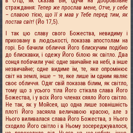
в Отці, як сказав Він, ідучи на добровільне
страждання:
Тепер же прослав мене, Отче, у себе
– славою тією, що її я мав у Тебе перед тим, як
постав світ!
(Йо 17,5).
І так цю славу свого Божества, невидиму і
приховану в людськості, показав апостолам на
горі. Бо бачили обличчя Його блискучим подібно
до блискавки, і одежу Його білою як світло. Два
сонця побачили учні: одне звичайне на небі, а інше
незвичайне; одне видиме їм, те, яке опромінює
світ на землі, інше – те, яке лише їм одним являє
своє обличчя. Одяг свій показав білим, як світло,
тому що з усього тіла Його стікала слава Його
Божества, і у всіх Його членах сяяло Його світло.
Не так, як у Мойсея, що одна лише зовнішність
плоті Його засяяла величавою красою, але з
Нього виливалася слава Його Божества, з Нього
сходило Його світло і в Ньому зосереджувалося,