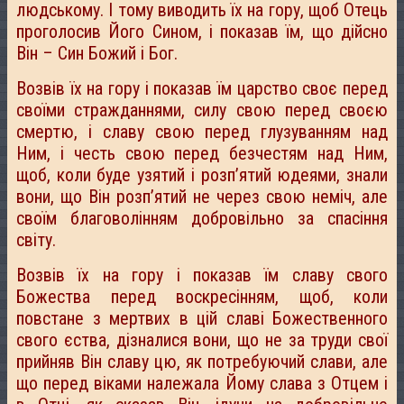
людському. І тому виводить їх на гору, щоб Отець
проголосив Його Сином, і показав їм, що дійсно
Він – Син Божий і Бог.
Возвів їх на гору і показав їм царство своє перед
своїми стражданнями, силу свою перед своєю
смертю, і славу свою перед глузуванням над
Ним, і честь свою перед безчестям над Ним,
щоб, коли буде узятий і розп’ятий юдеями, знали
вони, що Він розп’ятий не через свою неміч, але
своїм благоволінням добровільно за спасіння
світу.
Возвів їх на гору і показав їм славу свого
Божества перед воскресінням, щоб, коли
повстане з мертвих в цій славі Божественного
свого єства, дізналися вони, що не за труди свої
прийняв Він славу цю, як потребуючий слави, але
що перед віками належала Йому слава з Отцем і