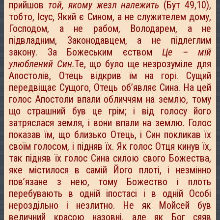
прийшов
той, якому жезл належить
(Бут 49,10),
тобто, Ісус, Який є Сином, а не служителем дому,
Господом, а не рабом, Володарем, а не
підвладним, Законодавцем, а не підлеглим
закону. За Божеським єством
Це – мій
улюблений Син.
Те, що було ще незрозуміле для
Апостолів, Отець відкрив їм на горі. Сущий
передвіщає Сущого, Отець об’являє Сина. На цей
голос Апостоли впали обличчям на землю, тому
що страшний був це грім; і від голосу його
затряслася земля, і вони впали на землю. Голос
показав їм, що близько Отець, і Син покликав їх
своїм голосом, і підняв їх. Як голос Отця кинув їх,
так підняв їх голос Сина силою свого Божества,
яке містилося в самій Його плоті, і незмінно
пов’язане з нею, тому Божество і плоть
перебувають в одній іпостасі і в одній Особі
нероздільно і незлитно. Не як Мойсей був
величний красою назовні, але як Бог сяяв