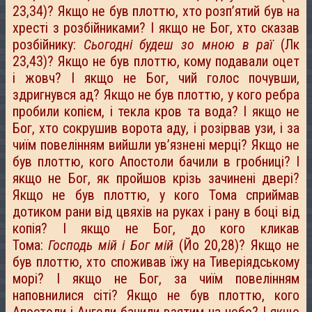
23,34)? Якщо не був плоттю, хто розп’ятий був на
хресті з розбійниками? І якщо не Бог, хто сказав
розбійнику:
Сьогодні будеш зо мною в раї
(Лк
23,43)? Якщо не був плоттю, кому подавали оцет
і жовч? І якщо не Бог, чий голос почувши,
здригнувся ад? Якщо не був плоттю, у кого ребра
пробили копієм, і текла кров та вода? І якщо не
Бог, хто сокрушив ворота аду, і розірвав узи, і за
чиїм повелінням вийшли ув’язнені мерці? Якщо не
був плоттю, кого Апостоли бачили в гробниці? І
якщо не Бог, як пройшов крізь зачинені двері?
Якщо не був плоттю, у кого Тома сприймав
дотиком рани від цвяхів на руках і рану в боці від
копія? І якщо не Бог, до кого кликав
Тома:
Господь мій і Бог мій
(Йо 20,28)? Якщо не
був плоттю, хто споживав їжу на Тиверіядському
морі? І якщо не Бог, за чиїм повелінням
наповнилися сіті? Якщо не був плоттю, кого