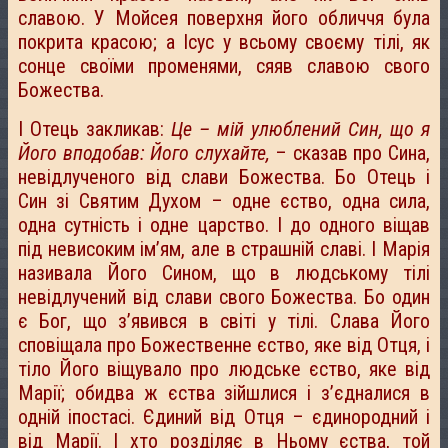
славою. У Мойсея поверхня його обличчя була
покрита красою; а Ісус у всьому своєму тілі, як
сонце своїми променями, сяяв славою свого
Божества.
І Отець закликав:
Це – мій улюблений Син, що я
Його вподобав: Його слухайте,
– сказав про Сина,
невідлученого від слави Божества. Бо Отець і
Син зі Святим Духом – одне єство, одна сила,
одна сутність і одне царство. І до одного віщав
під невисоким ім’ям, але в страшній славі. І Марія
називала Його Сином, що в людському тілі
невідлучений від слави свого Божества. Бо один
є Бог, що з’явився в світі у тілі. Слава Його
сповіщала про Божественне єство, яке від Отця, і
тіло Його віщувало про людське єство, яке від
Марії; обидва ж єства зійшлися і з’єдналися в
одній іпостасі. Єдиний від Отця – єдинородний і
від Марії. І хто розділяє в Ньому єства, той