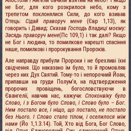
Апостоли і Ангели бачили взятим на небо? І якщо
не Бог, для кого розкрилося небо, кому з
трепетом поклонялися Сили, до кого взивав
Отець:
Сідай праворуч мене
(Євр 1,13), як
говорить і Давид:
Сказав Господь Владиці моєму:
Засядь праворуч мене
(Пс 109,1) і так далі? Якщо
не Бог і людина, то помилкове нарешті спасіння
наше, помилкові і пророкування Пророків.
Але направду прибули Пророки і не брехливі їхні
свідчення. Що наказано їм було, то й промовляв
через них Дух Святий. Тому-то і непорочний Йоан,
припавши на груди Полум’я, на підтвердження
пророчих провіщень, богословствуючи в
Євангелії, навчив нас, кажучи:
Споконвіку було
Слово, і з Богом було Слово, і Слово було – Бог.
Ним постало все, і ніщо, що постало, не постало
без Нього. І Слово стало тілом, і оселилося між
нами
(Йо 1,1.3.14). Той, Хто від Бога, Бог Слово,
від Отця Єдинородний Син, єдиносущий Отцю,