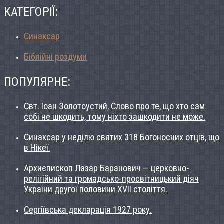
КАТЕГОРІЇ:
Синаксар
Біблійні роздуми
ПОПУЛЯРНЕ:
Свт. Іоан Золотоустий, Слово про те, що хто сам
собі не шкодить, тому ніхто зашкодити не може.
Синаксар у неділю святих 318 Богоносних отців, що
в Нікеї.
Архиєпископ Лазар Баранович — церковно-
релігійний та громадсько-просвітницький діяч
України другої половини ХVІІ століття.
Сергіївська декларація 1927 року.