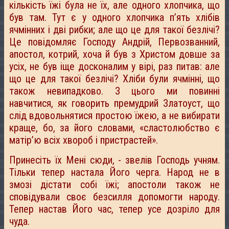
кількість їжі була не їх, але одного хлопчика, що
був там. Тут є у одного хлопчика п’ять хлібів
ячмінних і дві рибки; але що це для такої безлічі?
Це повідомляє Господу Андрій, Первозванний,
апостол, котрий, хоча й був з Христом довше за
усіх, не був іще досконалим у вірі, раз питав: але
що це для такої безлічі? Хліби були ячмінні, що
також невипадково. З цього ми повинні
навчитися, як говорить премудрий Златоуст, що
слід вдовольнятися простою їжею, а не вибирати
краще, бо, за його словами, «сластолюбство є
матір’ю всіх хвороб і пристрастей».
Принесіть їх Мені сюди, - звелів Господь учням.
Тільки тепер настала Його черга. Народ не в
змозі дістати собі їжі; апостоли також не
сповідували своє безсилля допомогти народу.
Тепер настав Його час, тепер усе дозріло для
чуда.