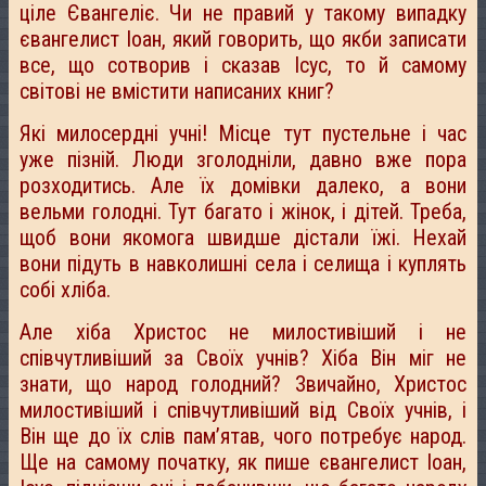
ціле Євангеліє. Чи не правий у такому випадку
євангелист Іоан, який говорить, що якби записати
все, що сотворив і сказав Ісус, то й самому
світові не вмістити написаних книг?
Які милосердні учні! Місце тут пустельне і час
уже пізній. Люди зголодніли, давно вже пора
розходитись. Але їх домівки далеко, а вони
вельми голодні. Тут багато і жінок, і дітей. Треба,
щоб вони якомога швидше дістали їжі. Нехай
вони підуть в навколишні села і селища і куплять
собі хліба.
Але хіба Христос не милостивіший і не
співчутливіший за Своїх учнів? Хіба Він міг не
знати, що народ голодний? Звичайно, Христос
милостивіший і співчутливіший від Своїх учнів, і
Він ще до їх слів пам’ятав, чого потребує народ.
Ще на самому початку, як пише євангелист Іоан,