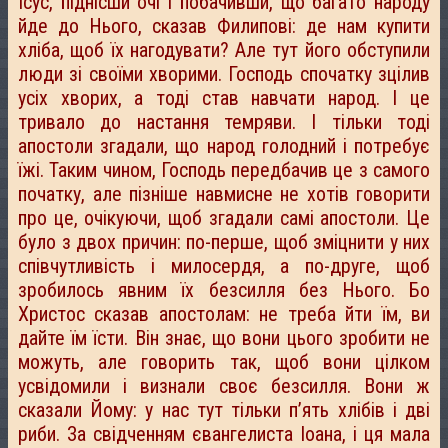
Ісус, піднісши очі і побачивши, що багато народу
йде до Нього, сказав Филипові: де нам купити
хліба, щоб їх нагодувати? Але тут його обступили
люди зі своїми хворими. Господь спочатку зцілив
усіх хворих, а тоді став навчати народ. І це
тривало до настання темряви. І тільки тоді
апостоли згадали, що народ голодний і потребує
їжі. Таким чином, Господь передбачив це з самого
початку, але пізніше навмисне не хотів говорити
про це, очікуючи, щоб згадали самі апостоли. Це
було з двох причин: по-перше, щоб зміцнити у них
співчутливість і милосердя, а по-друге, щоб
зробилось явним їх безсилля без Нього. Бо
Христос сказав апостолам: не треба йти їм, ви
дайте їм їсти. Він знає, що вони цього зробити не
можуть, але говорить так, щоб вони цілком
усвідомили і визнали своє безсилля. Вони ж
сказали Йому: у нас тут тільки п’ять хлібів і дві
риби. За свідченням євангелиста Іоана, і ця мала