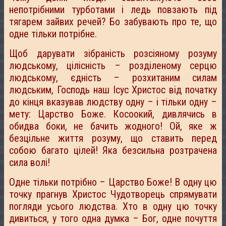
непотрібними турботами і ледь повзають під
тягарем зайвих речей? Бо забувають про те, що
одне тільки потрібне.
Щоб дарувати зібраність розсіяному розуму
людському, цілісність – розділеному серцю
людському, єдність – розхитаним силам
людським, Господь наш Ісус Христос від початку
до кінця вказував людству одну – і тільки одну –
мету: Царство Боже. Косоокий, дивлячись в
обидва боки, не бачить жодного! Ой, яке ж
безцільне життя розуму, що ставить перед
собою багато цілей! Яка безсильна розтрачена
сила волі!
Одне тільки потрібно – Царство Боже! В одну цю
точку прагнув Христос Чудотворець спрямувати
погляди усього людства. Хто в одну цю точку
дивиться, у того одна думка – Бог, одне почуття