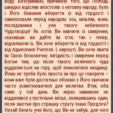
воду. Безсумнівно, причиною того, що Господь
швидко відіслав апостолів з натовпу народу, було
і Його бажання вберегти їх від гордості і
самопохвали перед народом: ось, мовляв, вони,
послідовники і учні такого небаченого
Чудотворця! Як хотів Він навчити їх смирення,
сказавши: ви дайте їм їсти; так і тепер,
відсилаючи їх, Він хоче вберегти їх від гордості і
від піднесення Учителя. І, нарешті, Він хоче явити
їм Свою безконечну лагідність і смирення перед
Богом тим, що після такого величного чуда
віддаляється на гору, щоб помолитися наодинці.
Йому не треба було просто їм про це говорити –
вони вже були достатньо обізнані з Його звичаєм
часто усамітнюватися для молитви. Втім, хіба
саме у той день Він якраз навмисне не
віддалився у пустельне місце, залишившись один,
після звістки про страшну страту Іоана Предтечі?
Нехай бачать учні його, що Він не забув, для чого