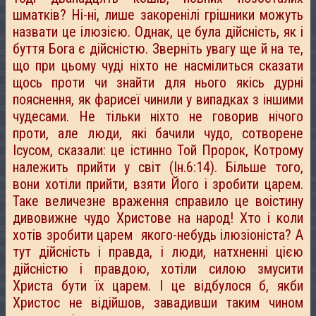
шматків? Ні-ні, лише закоренілі грішники можуть
назвати це ілюзією. Однак, це була дійсність, як і
буття Бога є дійсністю. Зверніть увагу ще й на те,
що при цьому чуді ніхто не насмілиться сказати
щось проти чи знайти для нього якісь дурні
пояснення, як фарисеї чинили у випадках з іншими
чудесами. Не тільки ніхто не говорив нічого
проти, але люди, які бачили чудо, сотворене
Ісусом, сказали: це істинно Той Пророк, Котрому
належить прийти у світ (Ін.6:14). Більше того,
вони хотіли прийти, взяти Його і зробити царем.
Таке величезне враження справило це воістину
дивовижне чудо Христове на народ! Хто і коли
хотів зробити царем якого-небудь ілюзіоніста? А
тут дійсність і правда, і люди, натхненні цією
дійсністю і правдою, хотіли силою змусити
Христа бути їх царем. І це відбулося б, якби
Христос не відійшов, завадивши таким чином