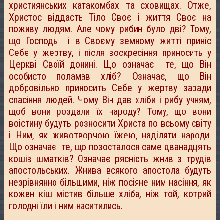
християнських катакомбах та сховищах. Отже,
Христос віддасть Тіло Своє і життя Своє на
поживу людям. Але чому рибин було дві? Тому,
що Господь і в Своєму земному житті приніс
Себе у жертву, і після воскресіння приносить у
Церкві Своїй донині. Що означає те, що Він
особисто поламав хліб? Означає, що Він
добровільно приносить Себе у жертву заради
спасіння людей. Чому Він дав хліби і рибу учням,
щоб вони роздали їх народу? Тому, що вони
воістину будуть розносити Христа по всьому світу
і Ним, як животворчою їжею, наділяти народи.
Що означає те, що позосталося саме дванадцять
кошів шматків? Означає рясність жнив з трудів
апостольських. Жнива всякого апостола будуть
незрівнянно більшими, ніж посіяне ним насіння, як
кожен кіш містив більше хліба, ніж той, котрий
голодні їли і ним наситились.