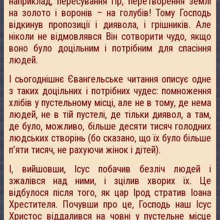
наприклад, пересування гір, перетворення землі
на золото і воронів – на голубів! Тому Господь
відкинув пропозиції і диявола, і грішників. Але
ніколи не відмовлявся Він сотворити чудо, якщо
воно було доцільним і потрібним для спасіння
людей.
І сьогоднішнє Євангельське читання описує одне
з таких доцільних і потрібних чудес: помноження
хлібів у пустельному місці, але не в тому, де нема
людей, не в тій пустелі, де тільки диявол, а там,
де було, можливо, більше десяти тисяч голодних
людських створінь (бо сказано, що їх було більше
п’яти тисяч, не рахуючи жінок і дітей).
І, вийшовши, Ісус побачив безліч людей і
зжалівся над ними, і зцілив хворих їх. Це
відбулося після того, як цар Ірод стратив Іоана
Хрестителя. Почувши про це, Господь наш Ісус
Христос віддалився на човні у пустельне місце