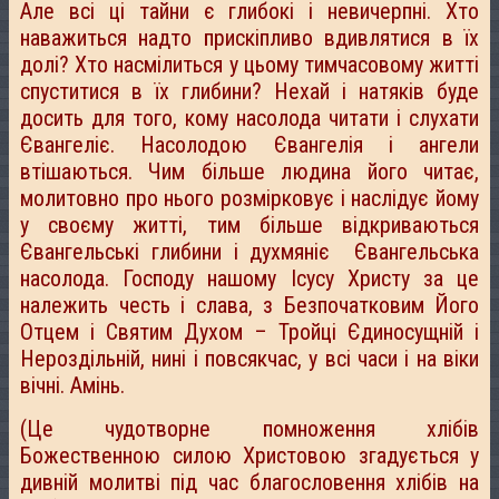
Але всі ці тайни є глибокі і невичерпні. Хто
наважиться надто прискіпливо вдивлятися в їх
долі? Хто насмілиться у цьому тимчасовому житті
спуститися в їх глибини? Нехай і натяків буде
досить для того, кому насолода читати і слухати
Євангеліє. Насолодою Євангелія і ангели
втішаються. Чим більше людина його читає,
молитовно про нього розмірковує і наслідує йому
у своєму житті, тим більше відкриваються
Євангельські глибини і духмяніє Євангельська
насолода. Господу нашому Ісусу Христу за це
належить честь і слава, з Безпочатковим Його
Отцем і Святим Духом – Тройці Єдиносущній і
Нероздільній, нині і повсякчас, у всі часи і на віки
вічні. Амінь.
(Це чудотворне помноження хлібів
Божественною силою Христовою згадується у
дивній молитві під час благословення хлібів на