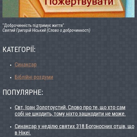
"Доброчинність підтримує життя".
Святий Григорій Ніський (Слово о доброчинності)
КАТЕГОРІЇ:
Синаксар
Біблійні роздуми
ПОПУЛЯРНЕ:
Свт. Іоан Золотоустий, Слово про те, що хто сам
собі не шкодить, тому ніхто зашкодити не може.
Синаксар у неділю святих 318 Богоносних отців, що
в Нікеї.