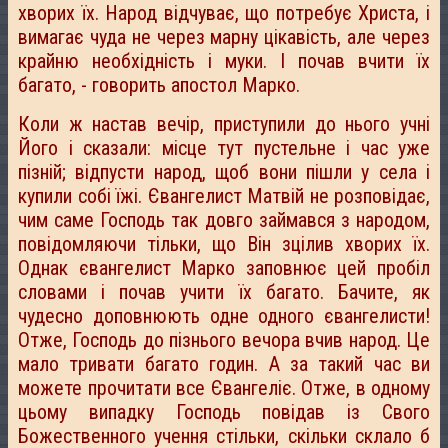
хворих їх. Народ відчуває, що потребує Христа, і
вимагає чуда не через марну цікавість, але через
крайню необхідність і муки. І почав вчити їх
багато, - говорить апостол Марко.
Коли ж настав вечір, приступили до нього учні
Його і сказали: місце тут пустельне і час уже
пізній; відпусти народ, щоб вони пішли у села і
купили собі їжі. Євангелист Матвій не розповідає,
чим саме Господь так довго займався з народом,
повідомляючи тільки, що Він зцілив хворих їх.
Однак євангелист Марко заповнює цей пробіл
словами і почав учити їх багато. Бачите, як
чудесно доповнюють одне одного євангелисти!
Отже, Господь до пізнього вечора вчив народ. Це
мало тривати багато годин. А за такий час ви
можете прочитати все Євангеліє. Отже, в одному
цьому випадку Господь повідав із Свого
Божественного учення стільки, скільки склало б