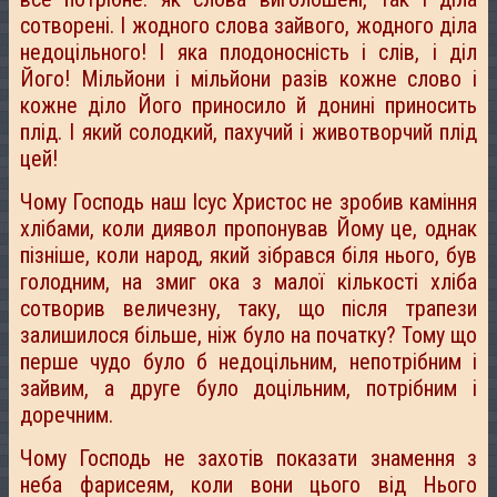
сотворені. І жодного слова зайвого, жодного діла
недоцільного! І яка плодоносність і слів, і діл
Його! Мільйони і мільйони разів кожне слово і
кожне діло Його приносило й донині приносить
плід. І який солодкий, пахучий і животворчий плід
цей!
Чому Господь наш Ісус Христос не зробив каміння
хлібами, коли диявол пропонував Йому це, однак
пізніше, коли народ, який зібрався біля нього, був
голодним, на змиг ока з малої кількості хліба
сотворив величезну, таку, що після трапези
залишилося більше, ніж було на початку? Тому що
перше чудо було б недоцільним, непотрібним і
зайвим, а друге було доцільним, потрібним і
доречним.
Чому Господь не захотів показати знамення з
неба фарисеям, коли вони цього від Нього