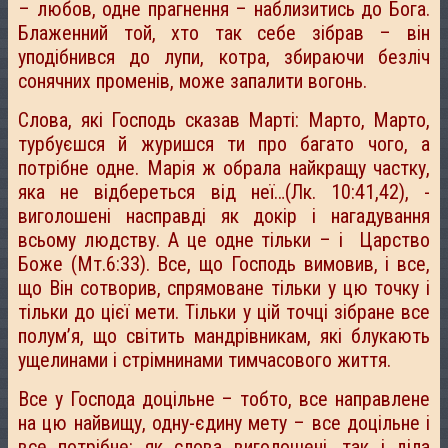
– любов, одне прагнення – наблизитись до Бога.
Блаженний той, хто так себе зібрав – він
уподібнився до лупи, котра, збираючи безліч
сонячних променів, може запалити вогонь.
Слова, які Господь сказав Марті: Марто, Марто,
турбуєшся й журишся ти про багато чого, а
потрібне одне. Марія ж обрала найкращу частку,
яка не відбереться від неї…(Лк. 10:41,42), -
виголошені насправді як докір і нагадування
всьому людству. А це одне тільки – і Царство
Боже (Мт.6:33). Все, що Господь вимовив, і все,
що Він сотворив, спрямоване тільки у цю точку і
тільки до цієї мети. Тільки у цій точці зібране все
полум’я, що світить мандрівникам, які блукають
ущелинами і стрімнинами тимчасового життя.
Все у Господа доцільне – тобто, все направлене
на цю найвищу, одну-єдину мету – все доцільне і
все потрібне: як слова виголошені, так і діла