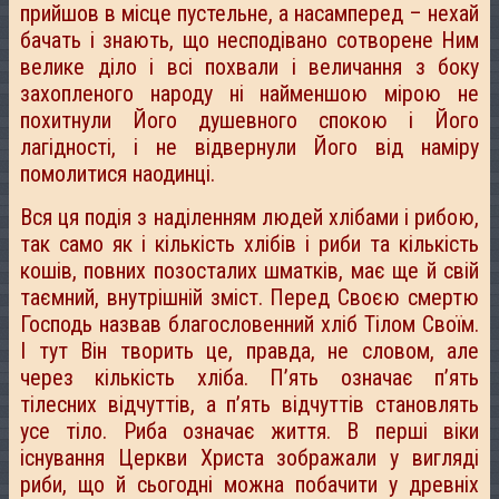
прийшов в місце пустельне, а насамперед – нехай
бачать і знають, що несподівано сотворене Ним
велике діло і всі похвали і величання з боку
захопленого народу ні найменшою мірою не
похитнули Його душевного спокою і Його
лагідності, і не відвернули Його від наміру
помолитися наодинці.
Вся ця подія з наділенням людей хлібами і рибою,
так само як і кількість хлібів і риби та кількість
кошів, повних позосталих шматків, має ще й свій
таємний, внутрішній зміст. Перед Своєю смертю
Господь назвав благословенний хліб Тілом Своїм.
І тут Він творить це, правда, не словом, але
через кількість хліба. П’ять означає п’ять
тілесних відчуттів, а п’ять відчуттів становлять
усе тіло. Риба означає життя. В перші віки
існування Церкви Христа зображали у вигляді
риби, що й сьогодні можна побачити у древніх