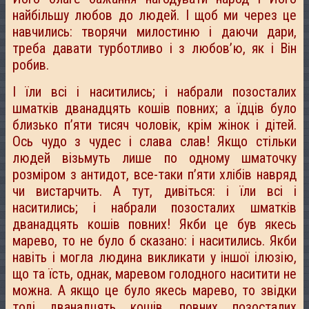
найбільшу любов до людей. І щоб ми через це
навчились: творячи милостиню і даючи дари,
треба давати турботливо і з любов’ю, як і Він
робив.
І їли всі і наситились; і набрали позосталих
шматків дванадцять кошів повних; а їдців було
близько п’яти тисяч чоловік, крім жінок і дітей.
Ось чудо з чудес і слава слав! Якщо стільки
людей візьмуть лише по одному шматочку
розміром з антидот, все-таки п’яти хлібів навряд
чи вистарчить. А тут, дивіться: і їли всі і
наситились; і набрали позосталих шматків
дванадцять кошів повних! Якби це був якесь
марево, то не було б сказано: і наситились. Якби
навіть і могла людина викликати у іншої ілюзію,
що та їсть, однак, маревом голодного наситити не
можна. А якщо це було якесь марево, то звідки
тоді дванадцять кошів, повних позосталих