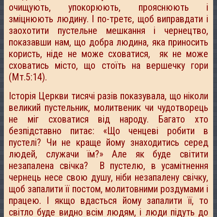
очищують, упокорюють, прояснюють і
зміцнюють людину. І по-третє, щоб виправдати і
заохотити пустельне мешкання і чернецтво,
показавши нам, що добра людина, яка приносить
користь, ніде не може сховатися, як не може
сховатись місто, що стоїть на вершечку гори
(Мт.5:14).
Історія Церкви тисячі разів показувала, що ніколи
великий пустельник, молитвеник чи чудотворець
не міг сховатися від народу. Багато хто
безпідставно питає: «Що ченцеві робити в
пустелі? Чи не краще йому знаходитись серед
людей, служачи їм?» Але як буде світити
незапалена свічка? В пустелю, в усамітнення
чернець несе свою душу, ніби незапалену свічку,
щоб запалити її постом, молитовними роздумами і
працею. І якщо вдасться йому запалити її, то
світло буде видно всім людям, і люди підуть до