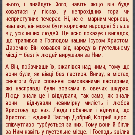
нього, і знайдуть його, навіть якщо він буде
ховатися у пісках, у непрохідних гора чи
неприступних печерах. Ні, не є марним чернець,
навпаки, він може бути корисним народові більше
від усіх інших людей. Це ясно показує і випадок,
що трапився з Господом нашим Ісусом Христом.
Даремно Він ховався від народу в пустельному
місці – безліч людей вирушили за Ним.
А Він, побачивши їх, зжалівся над ними, тому що
вони були, як вівці без пастиря. Внизу, в містах,
синагоги були сповнені самозваними пастирями,
які насправді були вовками в овечих шкурах.
Люди знали це і відчували, так само, як знали
вони і відчували невимірну милість і любов
Христову до них. Люди побачили і відчули, що
Христос – єдиний Пастир Добрий, Котрий щиро і
співчутливо турбується за них. Тому вони й бігли
за Ним навіть у пустельне місце. І Господь зцілив