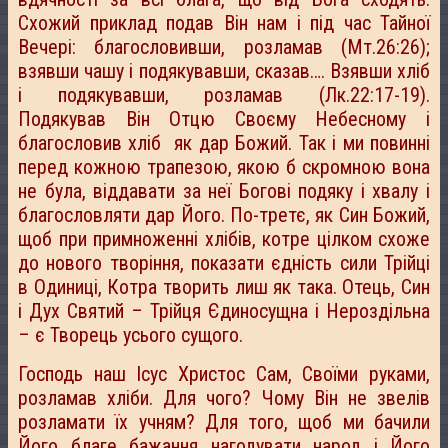
Схожий приклад подав Він нам і під час Тайної
Вечері: благословивши, розламав (Мт.26:26);
взявши чашу і подякувавши, сказав…. Взявши хліб
і подякувавши, розламав (Лк.22:17-19).
Подякував Він Отцю Своєму Небесному і
благословив хліб як дар Божий. Так і ми повинні
перед кожною трапезою, якою б скромною вона
не була, віддавати за неї Богові подяку і хвалу і
благословляти дар Його. По-третє, як Син Божий,
щоб при примноженні хлібів, котре цілком схоже
до нового творіння, показати єдність сили Трійці
в Одиниці, Котра творить лиш як така. Отець, Син
і Дух Святий – Трійця Єдиносущна і Нероздільна
– є Творець усього сущого.
Господь наш Ісус Христос Сам, Своїми руками,
розламав хліби. Для чого? Чому Він не звелів
розламати їх учням? Для того, щоб ми бачили
Його благе бажання нагодувати народ і Його