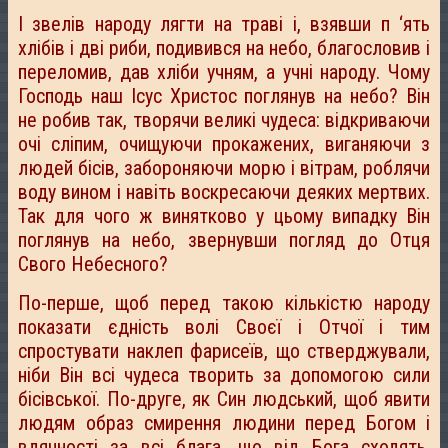
І звелів народу лягти на траві і, взявши п ‘ять
хлібів і дві риби, подивився на небо, благословив і
переломив, дав хліби учням, а учні народу. Чому
Господь наш Ісус Христос поглянув на небо? Він
не робив так, творячи великі чудеса: відкриваючи
очі сліпим, очищуючи прокажених, виганяючи з
людей бісів, забороняючи морю і вітрам, роблячи
воду вином і навіть воскресаючи деяких мертвих.
Так для чого ж винятково у цьому випадку Він
поглянув на небо, звернувши погляд до Отця
Свого Небесного?
По-перше, щоб перед такою кількістю народу
показати єдність волі Своєї і Отчої і тим
спростувати наклеп фарисеїв, що стверджували,
ніби Він всі чудеса творить за допомогою сили
бісівської. По-друге, як Син людський, щоб явити
людям образ смирення людини перед Богом і
вдячності за всі блага, що від Бога сходять.