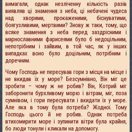
вимагали, однак незліченну кількість разів
виявляв ці знамення з неба, ці небачені чудеса
над хворими, прокаженими, біснуватими,
боягузливими, мертвими? Знову ж таки, тому, що
всяке знамення з неба перед заздрісними і
марнославними фарисеями було б недоцільним,
непотрібним і зайвим, в той час, як у інших
випадках воно було доцільним, потрібним і
доречним.
Чому Господь не пересував гори з місця на місце і
не вкидав їх у море? Безсумнівно, Він міг це
зробити – чому ж не робив? Він, Котрий міг
заборонити бурхливому морю і вітрам, міг, поза
сумнівом, і гори пересувати і вкидати їх у море.
Але яка в тому була потреба? Жодної. Тому
Господь цього й не робив. Однак потреба
втихомирити море і зупинити вітри була крайня,
бо люди тонули і кликали на допомогу.