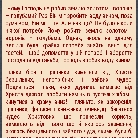
Чому Господь не робив землю золотом і воронів
– голубами? Раз Він міг зробити воду вином, поза
сумнівом, Він міг і це. Але навіщо? Не було ніколи
ніякої потреби Йому робити землю золотом і
воронів – голубами. Однак, якось на одному
весіллі була крайня потреба знайти вино для
гостей. І щоб допомогти у цій потребі і вберегти
господаря від ганьби, Господь зробив воду вином.
Тільки біси і грішники вимагали від Христа
безцільних, непотрібних і зайвих чудес.
Подивіться тільки, яких дурниць вимагає від
Христа диявол: зробити камінь в пустелі хлібом і
кинутися з храму вниз! І гляньте, як закоренілі
грішники, фарисеї і книжники, очевидці багатьох
чудес Христових, що принесли користь,
вимагають від Нього ще й якогось знамення,
якогось безцільного і зайвого чуда, якими були б,