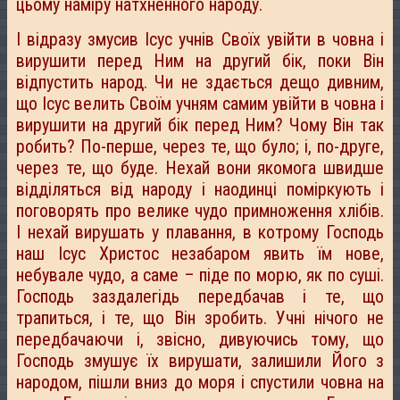
цьому наміру натхненного народу.
І відразу змусив Ісус учнів Своїх увійти в човна і
вирушити перед Ним на другий бік, поки Він
відпустить народ. Чи не здається дещо дивним,
що Ісус велить Своїм учням самим увійти в човна і
вирушити на другий бік перед Ним? Чому Він так
робить? По-перше, через те, що було; і, по-друге,
через те, що буде. Нехай вони якомога швидше
відділяться від народу і наодинці поміркують і
поговорять про велике чудо примноження хлібів.
І нехай вирушать у плавання, в котрому Господь
наш Ісус Христос незабаром явить їм нове,
небувале чудо, а саме – піде по морю, як по суші.
Господь заздалегідь передбачав і те, що
трапиться, і те, що Він зробить. Учні нічого не
передбачаючи і, звісно, дивуючись тому, що
Господь змушує їх вирушати, залишили Його з
народом, пішли вниз до моря і спустили човна на