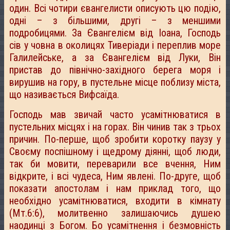
один. Всі чотири євангелисти описують цю подію,
одні – з більшими, другі – з меншими
подробицями. За Євангелієм від Іоана, Господь
сів у човна в околицях Тиверіади і переплив море
Галилейське, а за Євангелієм від Луки, Він
пристав до північно-західного берега моря і
вирушив на гору, в пустельне місце поблизу міста,
що називається Вифсаїда.
Господь мав звичай часто усамітнюватися в
пустельних місцях і на горах. Він чинив так з трьох
причин. По-перше, щоб зробити коротку паузу у
Своєму поспішному і щедрому діянні, щоб люди,
так би мовити, переварили все вчення, Ним
відкрите, і всі чудеса, Ним явлені. По-друге, щоб
показати апостолам і нам приклад того, що
необхідно усамітнюватися, входити в кімнату
(Мт.6:6), молитвенно залишаючись душею
наодинці з Богом. Бо усамітнення і безмовність