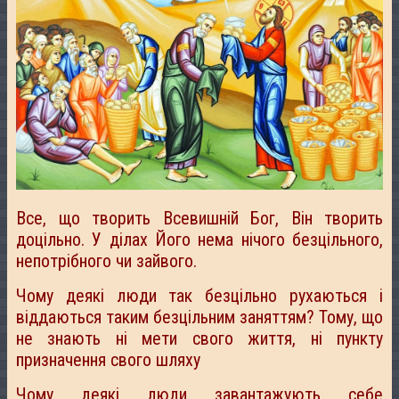
Все, що творить Всевишній Бог, Він творить
доцільно. У ділах Його нема нічого безцільного,
непотрібного чи зайвого.
Чому деякі люди так безцільно рухаються і
віддаються таким безцільним заняттям? Тому, що
не знають ні мети свого життя, ні пункту
призначення свого шляху
Чому деякі люди завантажують себе