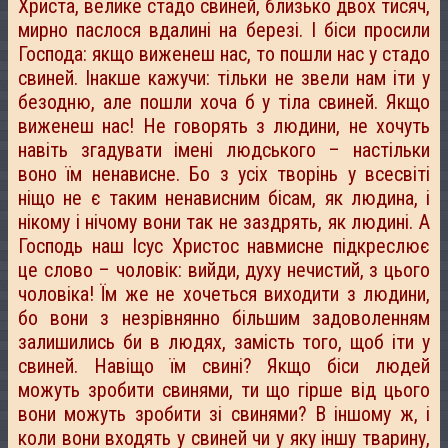
Христа, велике стадо свиней, близько двох тисяч,
мирно паслося вдалині на березі. І біси просили
Господа: якщо виженеш нас, то пошли нас у стадо
свиней. Інакше кажучи: тільки не звели нам іти у
безодню, але пошли хоча б у тіла свиней. Якщо
виженеш нас! Не говорять з людини, не хочуть
навіть згадувати імені людського – настільки
воно їм ненависне. Бо з усіх творінь у всесвіті
ніщо не є таким ненависним бісам, як людина, і
нікому і нічому вони так не заздрять, як людині. А
Господь наш Ісус Христос навмисне підкреслює
це слово – чоловік: вийди, духу нечистий, з цього
чоловіка! Їм же не хочеться виходити з людини,
бо вони з незрівнянно більшим задоволенням
залишились би в людях, замість того, щоб іти у
свиней. Навіщо їм свині? Якщо біси людей
можуть зробити свинями, ти що гірше від цього
вони можуть зробити зі свинями? В іншому ж, і
коли вони входять у свиней чи у яку іншу тварину,