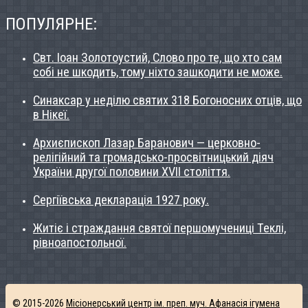
ПОПУЛЯРНЕ:
Свт. Іоан Золотоустий, Слово про те, що хто сам
собі не шкодить, тому ніхто зашкодити не може.
Синаксар у неділю святих 318 Богоносних отців, що
в Нікеї.
Архиєпископ Лазар Баранович — церковно-
релігійний та громадсько-просвітницький діяч
України другої половини ХVІІ століття.
Сергіївська декларація 1927 року.
Житіє і страждання святої першомучениці Теклі,
рівноапостольної.
© 2015-2026
Місіонерський центр ім. преп. муч. Афанасія ігумена