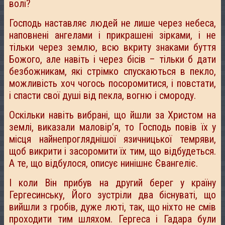
волі?
Господь наставляє людей не лише через небеса,
наповнені ангелами і прикрашені зірками, і не
тільки через землю, всю вкриту знаками буття
Божого, але навіть і через бісів – тільки б дати
безбожникам, які стрімко спускаються в пекло,
можливість хоч чогось посоромитися, і повстати,
і спасти свої душі від пекла, вогню і смороду.
Оскільки навіть вибрані, що йшли за Христом на
землі, виказали маловір’я, то Господь повів їх у
місця найнепрогляднішої язичницької темряви,
щоб викрити і засоромити їх тим, що відбудеться.
А те, що відбулося, описує нинішнє Євангеліє.
І коли Він прибув на другий берег у країну
Гергесинську, Його зустріли два біснуваті, що
вийшли з гробів, дуже люті, так, що ніхто не смів
проходити тим шляхом. Гергеса і Гадара були