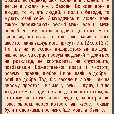
легше в людях, ніж у безодні. Бо коли вони в
людях, то мучать людей, а коли в безодні, то
мучать самі себе. Знаходячись в людях вони
також переживають великі муки, але ці муки
послаблені тим, що їх розділяє ще хтось. Біс є
капосник, колючка в тіло, як називає його
апостол, який відчув його присутність (2Кор.12:7).
По тілу, як по сходах, видирається він до душі,
чіпляється за серце і розум людський – доки все
не розкладе, не спотворить, не спустошить,
позбавивши Божественної краси і чистоти,
розуму і правди, любові і віри, надії на добре і
волі до добра. Тоді біс засяде в людині, як на
своєму престолі, візьме у руки і душу, і тіло
людське – і людина стане для нього скотом, на
котрому він скаче верхи, дудою, на котрій він
грає, звіром, через котрого він кусає. Такими
були і одержимі, про яких йде мова в Євангелії.