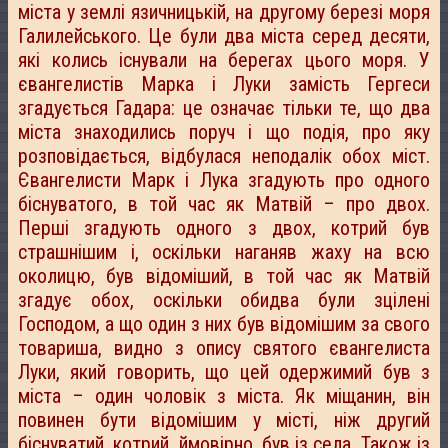
міста у землі язичницькій, на другому березі моря
Галилейського. Це були два міста серед десяти,
які колись існували на берегах цього моря. У
євангелистів Марка і Луки замість Гергеси
згадується Гадара: це означає тільки те, що два
міста знаходились поруч і що подія, про яку
розповідається, відбулася неподалік обох міст.
Євангелисти Марк і Лука згадують про одного
біснуватого, в той час як Матвій – про двох.
Перші згадують одного з двох, котрий був
страшнішим і, оскільки наганяв жаху на всю
околицю, був відоміший, в той час як Матвій
згадує обох, оскільки обидва були зцілені
Господом, а що один з них був відомішим за свого
товариша, видно з опису святого євангелиста
Луки, який говорить, що цей одержимий був з
міста – один чоловік з міста. Як міщанин, він
повинен бути відомішим у місті, ніж другий
біснуватий, котрий, ймовірно, був із села. Також із