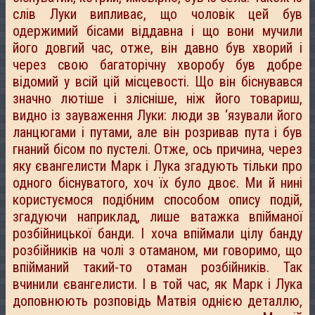
слів Луки випливає, що чоловік цей був
одержимий бісами віддавна і що вони мучили
його довгий час, отже, він давно був хворий і
через свою багаторічну хворобу був добре
відомий у всій цій місцевості. Що він біснувався
значно лютіше і злісніше, ніж його товариш,
видно із зауваження Луки: люди зв ‘язували його
ланцюгами і путами, але він розривав пута і був
гнаний бісом по пустелі. Отже, ось причина, через
яку євангелисти Марк і Лука згадують тільки про
одного біснуватого, хоч їх було двоє. Ми й нині
користуємося подібним способом опису подій,
згадуючи наприклад, лише ватажка впійманої
розбійницької банди. І хоча впіймали цілу банду
розбійників на чолі з отаманом, ми говоримо, що
впійманий такий-то отаман розбійників. Так
вчинили євангелисти. І в той час, як Марк і Лука
доповнюють розповідь Матвія однією деталлю,