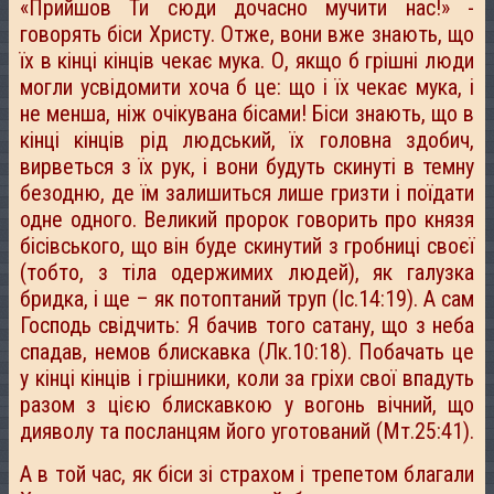
«Прийшов Ти сюди дочасно мучити нас!» -
говорять біси Христу. Отже, вони вже знають, що
їх в кінці кінців чекає мука. О, якщо б грішні люди
могли усвідомити хоча б це: що і їх чекає мука, і
не менша, ніж очікувана бісами! Біси знають, що в
кінці кінців рід людський, їх головна здобич,
вирветься з їх рук, і вони будуть скинуті в темну
безодню, де їм залишиться лише гризти і поїдати
одне одного. Великий пророк говорить про князя
бісівського, що він буде скинутий з гробниці своєї
(тобто, з тіла одержимих людей), як галузка
бридка, і ще – як потоптаний труп (Іс.14:19). А сам
Господь свідчить: Я бачив того сатану, що з неба
спадав, немов блискавка (Лк.10:18). Побачать це
у кінці кінців і грішники, коли за гріхи свої впадуть
разом з цією блискавкою у вогонь вічний, що
дияволу та посланцям його уготований (Мт.25:41).
А в той час, як біси зі страхом і трепетом благали