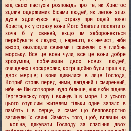
від своїх пастухів розповідь про те, як Христос
зцілив одержимих бісами людей, як легіон злих
духів здригнувся від страху при одній появі
Христа, як у страху вони Його благали послати їх
хоча б у свиней, якщо їм забороняється
перебувати в людях, і, нарешті, як нечисті, ніби
вихор, оволоділи свинями і скинули їх у глибінь
морську. Все це вони чули, все це вони добре
зрозуміли, побачивши двох нових людей,
очищених і воскреслих, котрі щойно були гірші від
двох мерців; і вони дивилися в лице Господа,
Котрий стояв перед ними, лагідний і смиренний,
ніби не Він сотворив чудо більше, ніж якби підняв
Гергесинську гору і вкинув її в море. І з усього
цього отупілим жителям тільки одне запало в
пам’ять і в серце, а саме: що безповоротно
загинули їх свині. Замість того, щоб, впавши на
коліна, дякувати Господу за спасіння двох