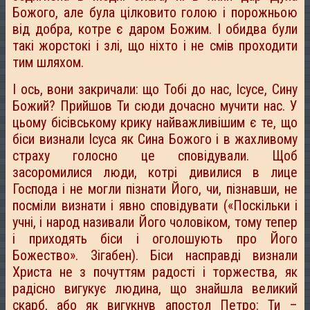
Божого, але була цілковито голою і порожньою
від добра, котре є даром Божим. І обидва були
такі жорстокі і злі, що ніхто і не смів проходити
тим шляхом.
І ось, вони закричали: що Тобі до нас, Ісусе, Сину
Божий? Прийшов Ти сюди дочасно мучити нас. У
цьому бісівському крику найважливішим є те, що
біси визнали Ісуса як Сина Божого і в жахливому
страху голосно це сповідували. Щоб
засоромилися люди, котрі дивилися в лице
Господа і не могли пізнати Його, чи, пізнавши, не
посміли визнати і явно сповідувати («Поскільки і
учні, і народ називали Його чоловіком, тому тепер
і приходять біси і оголошують про Його
Божество». Зігабен). Біси насправді визнали
Христа не з почуттям радості і торжества, як
радісно вигукує людина, що знайшла великий
скарб, або як вигукнув апостол Петро: Ти –