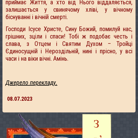
приймає Життя, а хто від Нього віддаляється,
залишається у свинячому хліві, у вічному
біснуванні і вічній смерті.
Господи Ісусе Христе, Сину Божий, помилуй нас,
грішних, зціли і спаси! Тобі ж подобає честь і
слава, з Отцем і Святим Духом – Тройці
Єдиносущній і Нероздільній, нині і прісно, у всі
часи і на віки вічні. Амінь.
Джерело перекладу.
08.07.2023