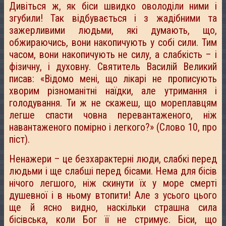
Дивіться ж, як біси швидко оволоділи ними і
згубили! Так відбувається і з жадібними та
зажерливими людьми, які думають, що,
обжираючись, вони накопичують у собі сили. Тим
часом, вони накопичують не силу, а слабкість – і
фізичну, і духовну. Святитель Василій Великий
писав: «Відомо мені, що лікарі не прописують
хворим різноманітні наїдки, але утримання і
голодування. Ти ж не скажеш, що мореплавцям
легше спасти човна перевантаженого, ніж
навантаженого помірно і легкого?» (Слово 10, про
піст).
Ненажери – це безхарактерні люди, слабкі перед
людьми і ще слабші перед бісами. Нема для бісів
нічого легшого, ніж скинути їх у море смерті
душевної і в ньому втопити! Але з усього цього
ще й ясно видно, наскільки страшна сила
бісівська, коли Бог її не стримує. Біси, що