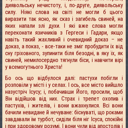
диявольську нечистоту, і, по-друге, диявольську
силу. Ніякі слова на світі не могли б цього
виразити так ясно, як сказ і загибель свиней, на
яких напали злі духи. І які вже слова могли
переконати язичників з Гергеси і Гадари, якщо
навіть такий жахливий і очевидний доказ – не
доказ, а показ, - все-таки не зміг пробудити їх від
сну гріховного, зупинити біля безодні, в яку їх, як
свиней, немилосердно тягнули біси, і навчити вірі
у всемогутнього Христа!
Бо ось що відбулося далі: пастухи побігли і
розповіли у місті і у селах. І ось, все місто вийшло
назустріч Ісусу; і, побачивши Його, просили, щоб
Він відійшов від них. Страх і трепет охопив і
пастухів, і жителів, і вони вжахнулися. Всі вони
бачили невидане й нечуване: біснуваті, що роками
завдавали їм турбот, сиділи біля ніг Ісуса, спокійні
і при здоровому розумі. І вони чули від апостолів і