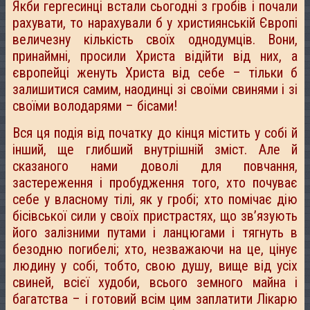
Якби гергесинці встали сьогодні з гробів і почали
рахувати, то нарахували б у християнській Європі
величезну кількість своїх однодумців. Вони,
принаймні, просили Христа відійти від них, а
європейці женуть Христа від себе – тільки б
залишитися самим, наодинці зі своїми свинями і зі
своїми володарями – бісами!
Вся ця подія від початку до кінця містить у собі й
інший, ще глибший внутрішній зміст. Але й
сказаного нами доволі для повчання,
застереження і пробудження того, хто почуває
себе у власному тілі, як у гробі; хто помічає дію
бісівської сили у своїх пристрастях, що зв’язують
його залізними путами і ланцюгами і тягнуть в
безодню погибелі; хто, незважаючи на це, цінує
людину у собі, тобто, свою душу, вище від усіх
свиней, всієї худоби, всього земного майна і
багатства – і готовий всім цим заплатити Лікарю