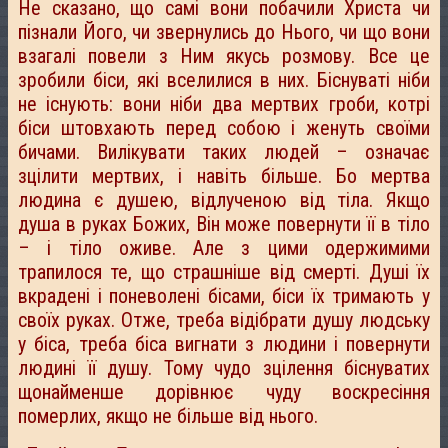
Не сказано, що самі вони побачили Христа чи
пізнали Його, чи звернулись до Нього, чи що вони
взагалі повели з Ним якусь розмову. Все це
зробили біси, які вселилися в них. Біснуваті ніби
не існують: вони ніби два мертвих гроби, котрі
біси штовхають перед собою і женуть своїми
бичами. Вилікувати таких людей – означає
зцілити мертвих, і навіть більше. Бо мертва
людина є душею, відлученою від тіла. Якщо
душа в руках Божих, Він може повернути її в тіло
– і тіло оживе. Але з цими одержимими
трапилося те, що страшніше від смерті. Душі їх
вкрадені і поневолені бісами, біси їх тримають у
своїх руках. Отже, треба відібрати душу людську
у біса, треба біса вигнати з людини і повернути
людині її душу. Тому чудо зцілення біснуватих
щонайменше дорівнює чуду воскресіння
померлих, якщо не більше від нього.