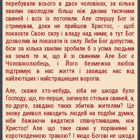
перебували всього в двох чоловіках, за кілька
хвилин оволоділи більш ніж двома тисячами
свиней і всіх їх потопили. Але спершу Бог їх
стримував, доки не прийшов Христос, - щоб
показати Свою силу і владу над ними; а тут Бог
дозволив їм показати їх силу. Якби Бог допустив,
біси за кілька хвилин зробили б з усіма людьми
на землі те ж, що й зі свинями. Але Бог є
Чоловіколюбець, і Його безмежна любов
підтримує в нас життя і захищає нас від
найлютіших і найстрашніших ворогів.
Але, скаже хто-небудь, хіба не шкода було
Господу, що, по-перше, загинуло стільки свиней, а,
по-друге, завдано таких збитків жителям? Це
знову диявол наводить людей на подібні думки,
ніби бажаючи видатися співчутливішим, ніж
Христос! Але що таке свині у порівнянні з
короткоденною травою? І якщо Богові не шкода