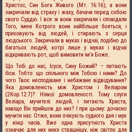
Христос, Син Бога Живого (Мт. 16:16); а вони
закричали від страху і жаху, бачачи перед собою
свого Суддю. І все ж вони закричали і сповідали
Того, імені Котрого вони найбільше бояться, і
приховують від людей, і стирають з серця
людського. Закричали в муках і відчаї, подібно до
багатьох людей, котрі лише у муках і відчаї
відкривають рот, щоб вимовити ім’я Боже.
Що Тобі до нас, Ісусе, Сину Божий? – питають
біси. Тобто: що спільного між Тобою і нами? До
чого Твоє несподіване і небажане відвідування?
Яка домовленість між Христом і Веліаром
(2Кор.12:7)? Ніякої домовленості. Тому слуги
Веліара, мучителі людей, і питають Христа,
навіщо Він прийшов до них? І при цьому: дочасно
мучити нас. Отже, вони очікують судного дня і мук
у кінці часів. Вже одна присутність Христа
означає для них муку страшнішу, ніж світло для