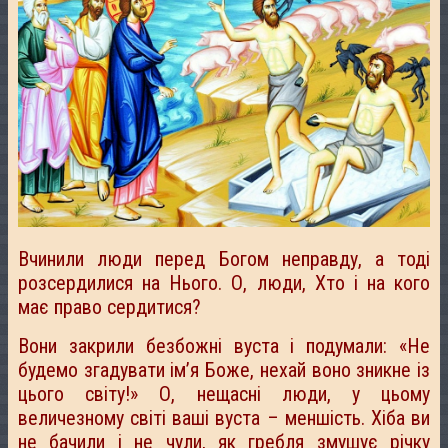
Вчинили люди перед Богом неправду, а тоді
розсердилися на Нього. О, люди, Хто і на кого
має право сердитися?
Вони закрили безбожні вуста і подумали: «Не
будемо згадувати ім’я Боже, нехай воно зникне із
цього світу!» О, нещасні люди, у цьому
величезному світі ваші вуста – меншість. Хіба ви
не бачили і не чули, як гребля змушує річку