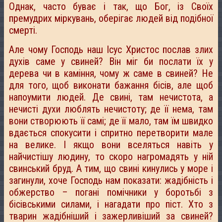
Однак, часто буває і так, що Бог, із Своїх
премудрих міркувань, оберігає людей від подібної
смерті.
Але чому Господь наш Ісус Христос послав злих
духів саме у свиней? Він міг би послати їх у
дерева чи в каміння, чому ж саме в свиней? Не
для того, щоб виконати бажання бісів, але щоб
напоумити людей. Де свині, там нечистота, а
нечисті духи люблять нечистоту; де її нема, там
вони створюють її самі; де її мало, там їм швидко
вдається спокусити і спритно перетворити мале
на велике. І якщо вони вселяться навіть у
найчистішу людину, то скоро нагромадять у ній
свинський бруд. А тим, що свині кинулись у море і
загинули, хоче Господь нам показати: жадібність і
обжерство – погані помічники у боротьбі з
бісівськими силами, і нагадати про піст. Хто з
тварин жадібніший і зажерливіший за свиней?