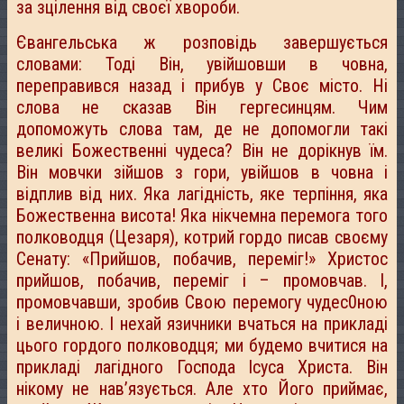
за зцілення від своєї хвороби.
Євангельська ж розповідь завершується
словами: Тоді Він, увійшовши в човна,
переправився назад і прибув у Своє місто. Ні
слова не сказав Він гергесинцям. Чим
допоможуть слова там, де не допомогли такі
великі Божественні чудеса? Він не дорікнув їм.
Він мовчки зійшов з гори, увійшов в човна і
відплив від них. Яка лагідність, яке терпіння, яка
Божественна висота! Яка нікчемна перемога того
полководця (Цезаря), котрий гордо писав своєму
Сенату: «Прийшов, побачив, переміг!» Христос
прийшов, побачив, переміг і – промовчав. І,
промовчавши, зробив Свою перемогу чудес0ною
і величною. І нехай язичники вчаться на прикладі
цього гордого полководця; ми будемо вчитися на
прикладі лагідного Господа Ісуса Христа. Він
нікому не нав’язується. Але хто Його приймає,