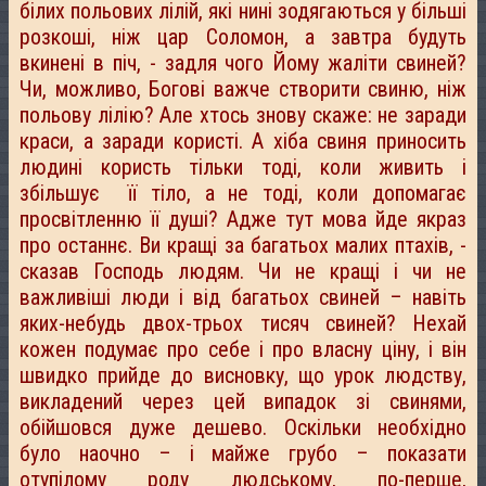
білих польових лілій, які нині зодягаються у більші
розкоші, ніж цар Соломон, а завтра будуть
вкинені в піч, - задля чого Йому жаліти свиней?
Чи, можливо, Богові важче створити свиню, ніж
польову лілію? Але хтось знову скаже: не заради
краси, а заради користі. А хіба свиня приносить
людині користь тільки тоді, коли живить і
збільшує її тіло, а не тоді, коли допомагає
просвітленню її душі? Адже тут мова йде якраз
про останнє. Ви кращі за багатьох малих птахів, -
сказав Господь людям. Чи не кращі і чи не
важливіші люди і від багатьох свиней – навіть
яких-небудь двох-трьох тисяч свиней? Нехай
кожен подумає про себе і про власну ціну, і він
швидко прийде до висновку, що урок людству,
викладений через цей випадок зі свинями,
обійшовся дуже дешево. Оскільки необхідно
було наочно – і майже грубо – показати
отупілому роду людському, по-перше,