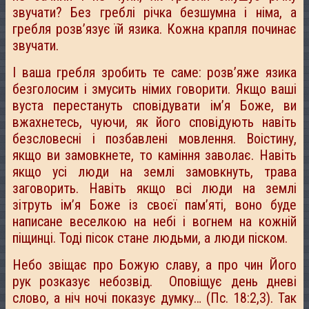
звучати? Без греблі річка безшумна і німа, а
гребля розв’язує їй язика. Кожна крапля починає
звучати.
І ваша гребля зробить те саме: розв’яже язика
безголосим і змусить німих говорити. Якщо ваші
вуста перестануть сповідувати ім’я Боже, ви
вжахнетесь, чуючи, як його сповідують навіть
безсловесні і позбавлені мовлення. Воістину,
якщо ви замовкнете, то каміння заволає. Навіть
якщо усі люди на землі замовкнуть, трава
заговорить. Навіть якщо всі люди на землі
зітруть ім’я Боже із своєї пам’яті, воно буде
написане веселкою на небі і вогнем на кожній
піщинці. Тоді пісок стане людьми, а люди піском.
Небо звіщає про Божую славу, а про чин Його
рук розказує небозвід. Оповіщує день дневі
слово, а ніч ночі показує думку… (Пс. 18:2,3). Так