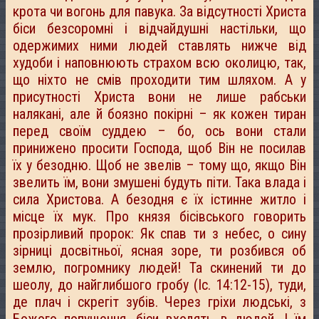
крота чи вогонь для павука. За відсутності Христа
біси безсоромні і відчайдушні настільки, що
одержимих ними людей ставлять нижче від
худоби і наповнюють страхом всю околицю, так,
що ніхто не смів проходити тим шляхом. А у
присутності Христа вони не лише рабськи
налякані, але й боязно покірні – як кожен тиран
перед своїм суддею – бо, ось вони стали
принижено просити Господа, щоб Він не посилав
їх у безодню. Щоб не звелів – тому що, якщо Він
звелить їм, вони змушені будуть піти. Така влада і
сила Христова. А безодня є їх істинне житло і
місце їх мук. Про князя бісівського говорить
прозірливий пророк: Як спав ти з небес, о сину
зірниці досвітньої, ясная зоре, ти розбився об
землю, погромнику людей! Та скинений ти до
шеолу, до найглибшого гробу (Іс. 14:12-15), туди,
де плач і скрегіт зубів. Через гріхи людські, з
Божого попущення, біси входять в людей. І їм