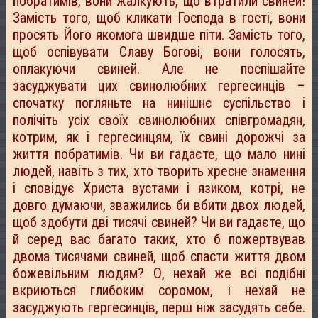
побратимів, вони жалкують, що втратили свиней!
Замість того, щоб кликати Господа в гості, вони
просять Його якомога швидше піти. Замість того,
щоб оспівувати Славу Богові, вони голосять,
оплакуючи свиней. Але не поспішайте
засуджувати цих свинолюбних гергесинців –
спочатку погляньте на нинішнє суспільство і
полічіть усіх своїх свинолюбних співгромадян,
котрим, як і гергесинцям, їх свині дорожчі за
життя побратимів. Чи ви гадаєте, що мало нині
людей, навіть з тих, хто творить хресне знамення
і сповідує Христа вустами і язиком, котрі, не
довго думаючи, зважились би вбити двох людей,
щоб здобути дві тисячі свиней? Чи ви гадаєте, що
й серед вас багато таких, хто б пожертвував
двома тисячами свиней, щоб спасти життя двом
божевільним людям? О, нехай же всі подібні
вкриються глибоким соромом, і нехай не
засуджують гергесинців, перш ніж засудять себе.