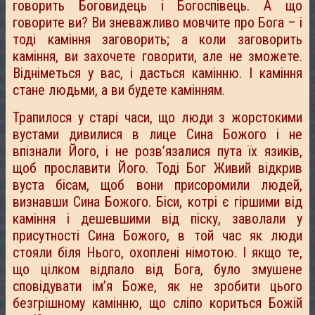
говорить Боговидець і Богоспівець. А що
говорите ви? Ви зневажливо мовчите про Бога – і
тоді каміння заговорить; а коли заговорить
каміння, ви захочете говорити, але не зможете.
Відніметься у вас, і дасться камінню. І каміння
стане людьми, а ви будете камінням.
Трапилося у старі часи, що люди з жорстокими
вустами дивилися в лице Сина Божого і не
впізнали Його, і не розв’язалися пута їх язиків,
щоб прославити Його. Тоді Бог Живий відкрив
вуста бісам, щоб вони присоромили людей,
визнавши Сина Божого. Біси, котрі є гіршими від
каміння і дешевшими від піску, заволали у
присутності Сина Божого, в той час як люди
стояли біля Нього, охоплені німотою. І якщо те,
що цілком відпало від Бога, було змушене
сповідувати ім’я Боже, як не зробити цього
безгрішному камінню, що сліпо кориться Божій