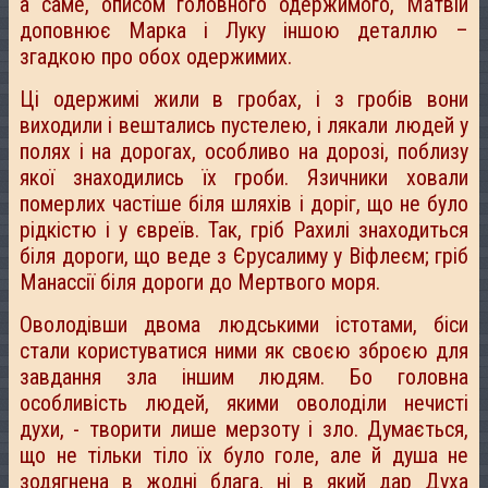
а саме, описом головного одержимого, Матвій
доповнює Марка і Луку іншою деталлю –
згадкою про обох одержимих.
Ці одержимі жили в гробах, і з гробів вони
виходили і вештались пустелею, і лякали людей у
полях і на дорогах, особливо на дорозі, поблизу
якої знаходились їх гроби. Язичники ховали
померлих частіше біля шляхів і доріг, що не було
рідкістю і у євреїв. Так, гріб Рахилі знаходиться
біля дороги, що веде з Єрусалиму у Віфлеєм; гріб
Манассії біля дороги до Мертвого моря.
Оволодівши двома людськими істотами, біси
стали користуватися ними як своєю зброєю для
завдання зла іншим людям. Бо головна
особливість людей, якими оволоділи нечисті
духи, - творити лише мерзоту і зло. Думається,
що не тільки тіло їх було голе, але й душа не
зодягнена в жодні блага, ні в який дар Духа